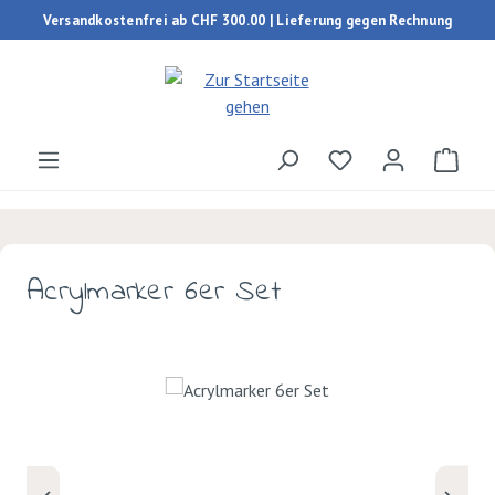
Versandkostenfrei ab CHF 300.00 | Lieferung gegen Rechnung
Zum Hauptinhalt springen
Du hast 0 Produk
Ware
Acrylmarker 6er Set
Bildergalerie überspringen