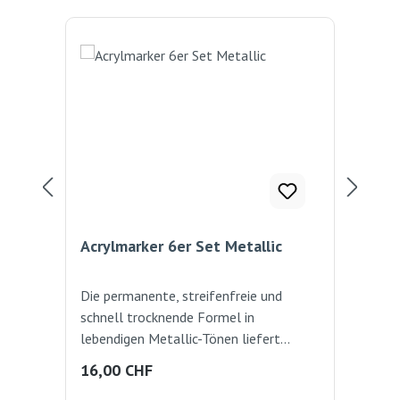
Rab
%
Acrylmarker 6er Set Metallic
Acr
Die permanente, streifenfreie und
Die
schnell trocknende Formel in
sch
lebendigen Metallic-Tönen liefert
gla
glatte und glänzende Farbe von 2-3
mm 
Regulärer Preis:
Ver
16,00 CHF
12
mm Spitze. Diese Stifte funktionieren
auf