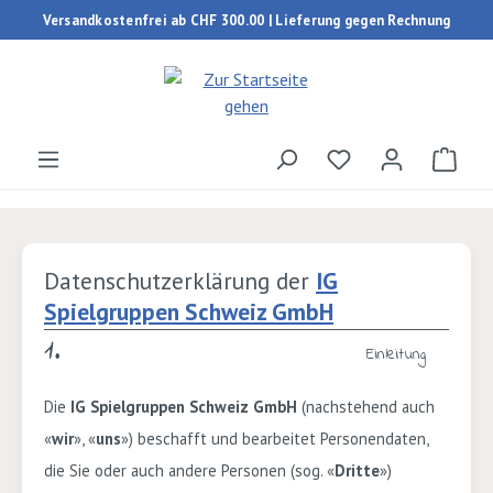
Versandkostenfrei ab CHF 300.00 | Lieferung gegen Rechnung
Zum Hauptinhalt springen
Du hast 0 Produk
Ware
Datenschutzerklärung der
IG
Spielgruppen Schweiz GmbH
1.
Einleitung
Die
IG Spielgruppen Schweiz GmbH
(nachstehend auch
«
wir
», «
uns
») beschafft und bearbeitet Personendaten,
die Sie oder auch andere Personen (sog. «
Dritte
»)