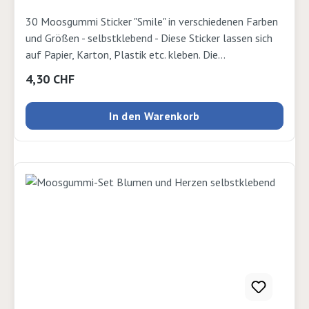
30 Moosgummi Sticker "Smile" in verschiedenen Farben
und Größen - selbstklebend - Diese Sticker lassen sich
auf Papier, Karton, Plastik etc. kleben. Die
Möglichkeiten sind endlos. Inhalt: Je 10 Stück Ø 30
Regulärer Preis:
4,30 CHF
mm, Ø 25 mm, mit Glitzer Ø 30 mm und 25 mm. Ø
20-25mm
In den Warenkorb