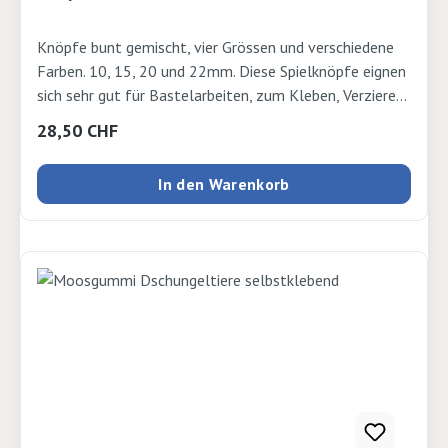
Knöpfe bunt gemischt, vier Grössen und verschiedene
Farben. 10, 15, 20 und 22mm. Diese Spielknöpfe eignen
sich sehr gut für Bastelarbeiten, zum Kleben, Verzieren,
Fädeln und Spielen. Gut zu wissen: Ein Geruch direkt
Regulärer Preis:
28,50 CHF
nach dem Auspacken ist bei den Knöpfen normal und
verschwindet meist nach wenigen Tagen an der frischen
In den Warenkorb
Luft. Die Qualität der Knöpfe wird dadurch nicht
beeinträchtigt. 500 g