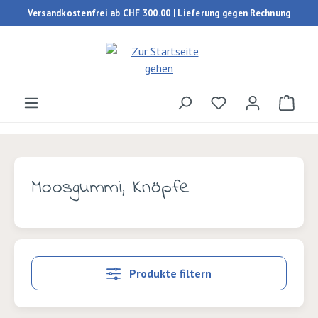
Versandkostenfrei ab CHF 300.00 | Lieferung gegen Rechnung
Zum Hauptinhalt springen
Du hast 0 Produk
Ware
Moosgummi, Knöpfe
Produkte filtern