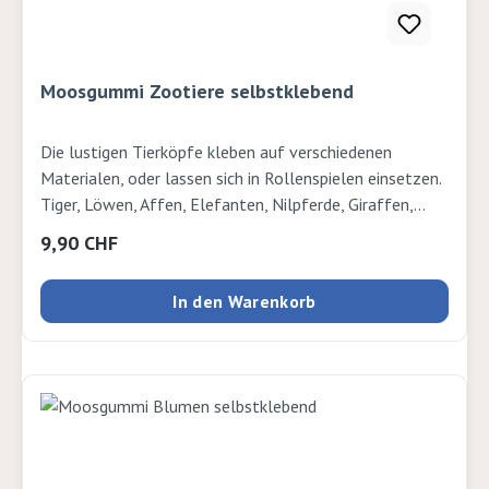
Moosgummi Zootiere selbstklebend
Die lustigen Tierköpfe kleben auf verschiedenen
Materialen, oder lassen sich in Rollenspielen einsetzen.
Tiger, Löwen, Affen, Elefanten, Nilpferde, Giraffen,
Nashörner, Krokodile, Frösche und Pandabären. 108
Regulärer Preis:
9,90 CHF
Stück
In den Warenkorb