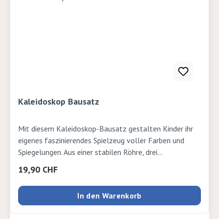
Kaleidoskop Bausatz
Mit diesem Kaleidoskop-Bausatz gestalten Kinder ihr
eigenes faszinierendes Spielzeug voller Farben und
Spiegelungen. Aus einer stabilen Röhre, drei
Spiegelstreifen und einer bunten, transparenten Füllung
Regulärer Preis:
19,90 CHF
entsteht im Handumdrehen ein Kaleidoskop, das durch
Drehen immer neue, spannende Muster zeigt. Die
In den Warenkorb
Aussenseite kann individuell bemalt und beklebt
werden, sodass jedes Kaleidoskop ein persönliches