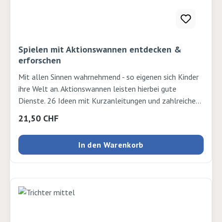
Spielen mit Aktionswannen entdecken &
erforschen
Mit allen Sinnen wahrnehmend - so eigenen sich Kinder
ihre Welt an. Aktionswannen leisten hierbei gute
Dienste. 26 Ideen mit Kurzanleitungen und zahlreichen
Fotos zeigen, wie sich das Erleben unterschiedlicher
Regulärer Preis:
21,50 CHF
Materialien in einer großen Fülle in der Praxis leicht
umsetzen lässt. Autor: Jutta Bläsius Verlag: Herder
In den Warenkorb
Seiten: 64 Ausgabe: Kartonierter EinbandISBN:
9783451390623Verlag: Herder