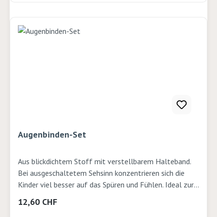
Augenbinden-Set
Aus blickdichtem Stoff mit verstellbarem Halteband.
Bei ausgeschaltetem Sehsinn konzentrieren sich die
Kinder viel besser auf das Spüren und Fühlen. Ideal zur
Sinnesförderung sowie Entspannung. In den Farben Rot,
Regulärer Preis:
12,60 CHF
Grün, Blau und Orange. 4 Stk.