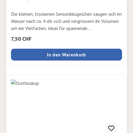
Die kleinen, trockenen Sensorikkügelchen saugen sich im
Wasser nach ca. 4-6h voll und vergrössern ihr Volumen
um ein Vielfaches. Ideal für spannende
Sinneserfahrungen wie z. B. im Leuchtkübel oder in einer
Regulärer Preis:
7,50 CHF
Wanne zum Fühlen, Greifen und Entdecken mit Händen
oder Füssen. Nach dem Spielen einfach trocknen lassen
In den Warenkorb
und im Hausmüll entsorgen. Die Kügelchen können mit
frischem Wasser wiederaktiviert werden. Auch dekorativ
einsetzbar. Ab 3 Jahren. 20g Kügelchen ergeben mit ca.
1lt Wasser eine tolle Sinneserfahrung. Grösse trocken Ø
2,5mm, aufgequollen Ø ca.15mm. 230g