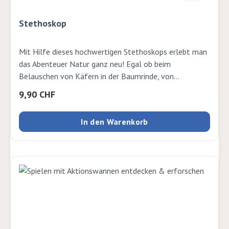
Stethoskop
Mit Hilfe dieses hochwertigen Stethoskops erlebt man
das Abenteuer Natur ganz neu! Egal ob beim
Belauschen von Käfern in der Baumrinde, von
Holzwürmern in altem Holz. Aber auch der Körper (z.B.
Regulärer Preis:
9,90 CHF
das Blutrauschen, Wassergluckern im Bauch,
Herzklopfen) und elektronische Geräte lassen sich
In den Warenkorb
wunderbar in neuer Dimension wahrnehmen.