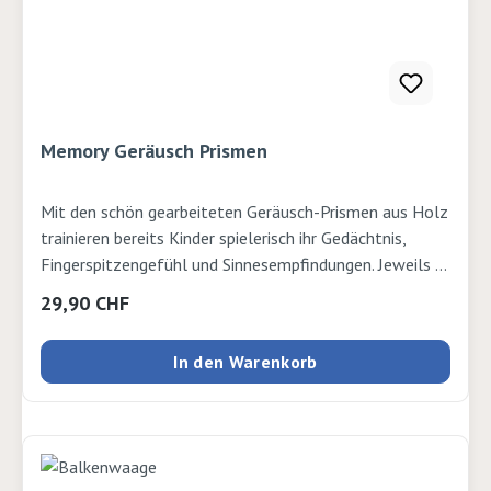
Memory Geräusch Prismen
Mit den schön gearbeiteten Geräusch-Prismen aus Holz
trainieren bereits Kinder spielerisch ihr Gedächtnis,
Fingerspitzengefühl und Sinnesempfindungen. Jeweils 2
der 6 Prismen geben das gleiche Geräusch von sich und
Regulärer Preis:
29,90 CHF
sind gleich schwer. Ziel ist es, durch genaues Hören und
Abwägen die richtigen Paare zu finden. Mit den farbigen
In den Warenkorb
Punkten an der Unterseite kann die Lösung
selbstständig überprüft werden. ab 3 Jahren