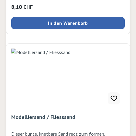
Regulärer Preis:
8,10 CHF
In den Warenkorb
Modelliersand / Fliesssand
Dieser bunte, knetbare Sand regt zum formen,