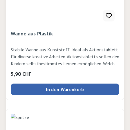
Wanne aus Plastik
Stabile Wanne aus Kunststoff. Ideal als Aktionstablett
für diverse kreative Arbeiten. Aktionstabletts sollen den
Kindern selbstbestimmtes Lernen ermöglichen. Welche
Themen interessieren die Kinder? Es gibt verschiedene
Regulärer Preis:
5,90 CHF
Themen für Aktionstabletts, wie zum Beispiel: Ordnen,
Sortieren, Umschütten, Stecken usw.. Mit deren Hilfe
In den Warenkorb
verschiede Bereiche wie zum Beispiel Feinmotorik,
Kognition und Konzentration gefördert werden. 34.5 x
27 x 6cm