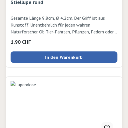
Stiellupe rund
Gesamte Länge 9,8cm, Ø 4,2cm. Der Griff ist aus
Kunstoff. Unentbehrlich für jeden wahren
Naturforscher. Ob Tier-Fährten, Pflanzen, Federn oder
Spinnennetze - nichts entgeht mehr deiner
Regulärer Preis:
1,90 CHF
Aufmerksamkeit. Farblich assortiert, Gelb, Rot, Grün,
Blau 5-fache Vergrösserung
In den Warenkorb