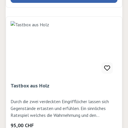
Tastbox aus Holz
Durch die zwei verdeckten Eingrifflöcher lassen sich
Gegenstände ertasten und erfühlen. Ein sinnliches
Ratespiel welches die Wahrnehmung und den
Wortschatz trainiert. 36 x 20 x 34cm
Regulärer Preis:
95,00 CHF