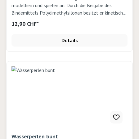
modelliern und spielen an. Durch die Beigabe des
Bindemittels Polydimethylsiloxan besitzt er kinetische
Eigenschaften, trocknet nicht aus, staubt nicht, klebt
12,90 CHF*
weder an Händen noch an der Unterlage und ist sehr
gut formbar. Kann ev. an den Händen abfärben. Der
Details
Sand ist asbestfrei. Empfohlen ab 3 Jahren. Dieser
Fliesssand ist asbestfrei. 1kg
Wasserperlen bunt