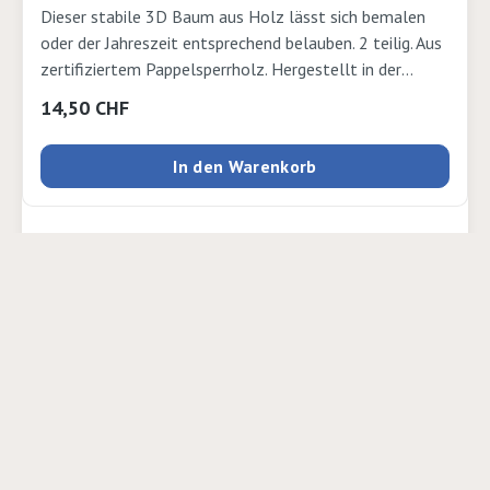
Dieser stabile 3D Baum aus Holz lässt sich bemalen
oder der Jahreszeit entsprechend belauben. 2 teilig. Aus
zertifiziertem Pappelsperrholz. Hergestellt in der
Schweiz. Zusammen mit unseren ablösbaren Tack
Regulärer Preis:
14,50 CHF
Klebepunkten von Tesa könnt ihr im Frühling frische
Blätter spriessen lassen welche sich im Herbst
In den Warenkorb
verfärben und zu Boden fallen. Im Winter wird der
Baum von einer dicken Schneedecke überzogen. Und wer
wohnt alles im Baum? Höhe 40cm
Rabatt
%