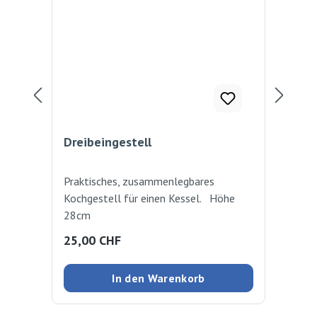
Dreibeingestell
Gri
Praktisches, zusammenlegbares
Dop
Kochgestell für einen Kessel. Höhe
ver
28cm
inte
Ent
Regulärer Preis:
Reg
25,00 CHF
36
Gem
mit
In den Warenkorb
Hand
ein