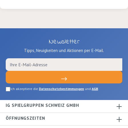
(Sw
und
Newsletter
Tipps, Neuigkeiten und Aktionen per E-Mail.
Ich akzeptiere die
Datenschutzbestimmungen
und
AGB
.
IG SPIELGRUPPEN SCHWEIZ GMBH
ÖFFNUNGSZEITEN