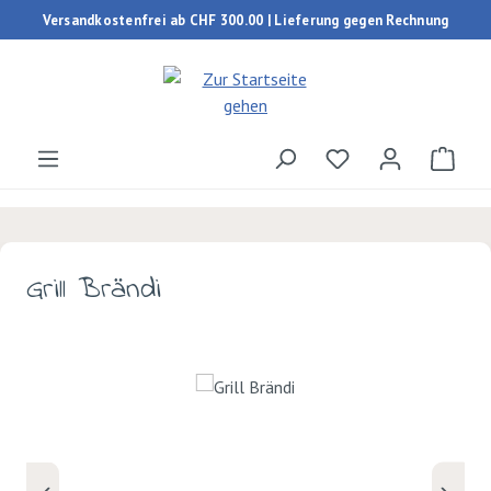
Versandkostenfrei ab CHF 300.00 | Lieferung gegen Rechnung
Zum Hauptinhalt springen
Du hast 0 Produk
Ware
Grill Brändi
Bildergalerie überspringen