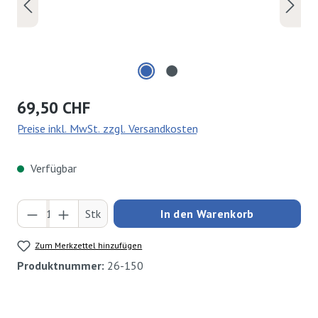
Regulärer Preis:
69,50 CHF
Preise inkl. MwSt. zzgl. Versandkosten
Verfügbar
Produkt Anzahl: Gib den gewünschten Wert ei
Stk
In den Warenkorb
Zum Merkzettel hinzufügen
Produktnummer:
26-150