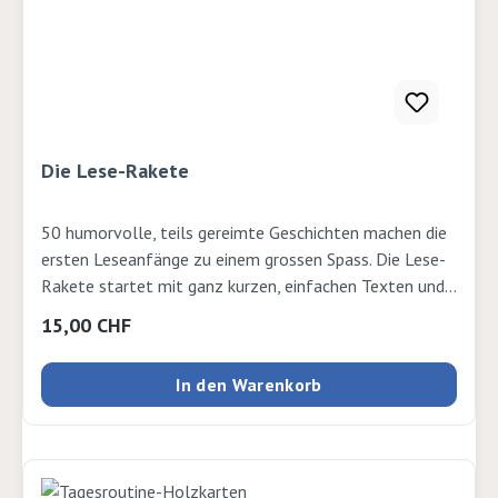
Die Lese-Rakete
50 humorvolle, teils gereimte Geschichten machen die
ersten Leseanfänge zu einem grossen Spass. Die Lese-
Rakete startet mit ganz kurzen, einfachen Texten und
erhöht dann nach und nach den Schwierigkeitsgrad. -
Regulärer Preis:
15,00 CHF
Fünf Kapitel mit ansteigendem Niveau - In grosser
Erstleseschrift und Silbenschreibweise - Illustrationen
In den Warenkorb
zu jeder Geschichte Ab 1. KlasseVerlag: Cornelsen
Verlag Duden Seiten: 72 Ausgabe: Fester EinbandISBN:
9783411720095Verlag: Carlsen