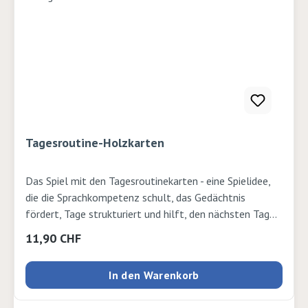
Tagesroutine-Holzkarten
Das Spiel mit den Tagesroutinekarten - eine Spielidee,
die die Sprachkompetenz schult, das Gedächtnis
fördert, Tage strukturiert und hilft, den nächsten Tag
zu planen. 22 Holzkarten inklusive zweier Blankokarten
Regulärer Preis:
11,90 CHF
für eigene Tätigkeiten zum Selbstgestalten. 23 Teile.
Karte: 5,5 x 4 x 0,4 cm ISBN: 4013594582926
In den Warenkorb