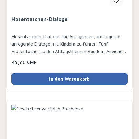
Hosentaschen-Dialoge
Hosentaschen-Dialoge sind Anregungen, um kognitiv
anregende Dialoge mit Kindern zu führen. Fünf
Fragenfächer zu den Alltagsthemen Buddeln, Anziehen,
Spazieren, Essen und Waschen à je 12 Fragen. Inkl.
Regulärer Preis:
45,70 CHF
Erklärendes Beiheft mit Beispielen und Übungen ISBN:
7900327000000
In den Warenkorb