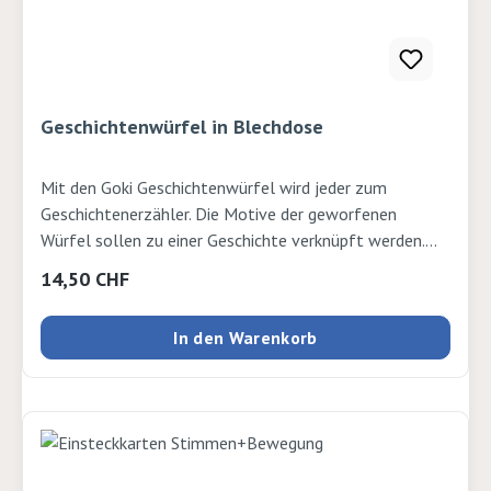
Geschichtenwürfel in Blechdose
Mit den Goki Geschichtenwürfel wird jeder zum
Geschichtenerzähler. Die Motive der geworfenen
Würfel sollen zu einer Geschichte verknüpft werden.
Die neun Würfel haben eine Grösse von nur 2x2x2cm,
Regulärer Preis:
14,50 CHF
sind handlich und in der mitgelieferten Blechdose
geschützt und griffbereit. Fördert die Kreativität,
In den Warenkorb
Sprachentwicklung und Fantasie. Der Spielablauf ist
einfach: Man würfelt die Geschichtenwürfel, schaut
sich die Bilder an und erzählt dann eine kreative
Geschichte, die zu den gewürfelten Bildern passt. 9
Würfel