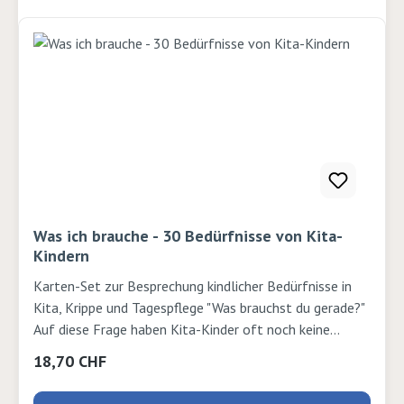
Was ich brauche - 30 Bedürfnisse von Kita-
Kindern
Karten-Set zur Besprechung kindlicher Bedürfnisse in
Kita, Krippe und Tagespflege "Was brauchst du gerade?"
Auf diese Frage haben Kita-Kinder oft noch keine
Antwort, da sie ihre Bedürfnisse erst nach und nach
Regulärer Preis:
18,70 CHF
benennen lernen. Dieses Karten-Set unterstützt Sie
dabei, die Bedürfnisse von Kindern zu erkennen, sichtbar