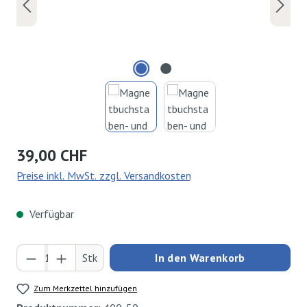
Regulärer Preis:
39,00 CHF
Preise inkl. MwSt. zzgl. Versandkosten
Verfügbar
Produkt Anzahl: Gib den gewünschten Wert ei
Stk
In den Warenkorb
Zum Merkzettel hinzufügen