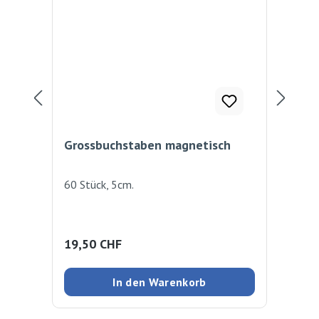
Grossbuchstaben magnetisch
Pu
60 Stück, 5cm.
Aus
far
Spi
c
Regulärer Preis:
Reg
19,50 CHF
13
In den Warenkorb