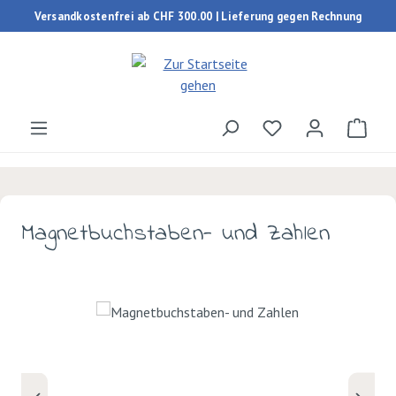
Versandkostenfrei ab CHF 300.00 | Lieferung gegen Rechnung
Zum Hauptinhalt springen
Du hast 0 Produk
Ware
Magnetbuchstaben- und Zahlen
Bildergalerie überspringen