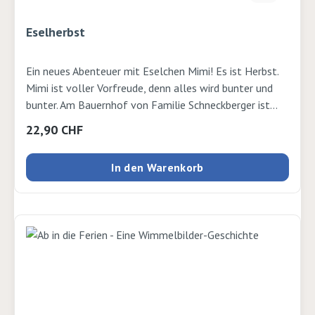
Eselherbst
Ein neues Abenteuer mit Eselchen Mimi! Es ist Herbst.
Mimi ist voller Vorfreude, denn alles wird bunter und
bunter. Am Bauernhof von Familie Schneckberger ist
einiges los! Im Obstgarten wird eifrig geerntet.
Regulärer Preis:
22,90 CHF
Himmlisch, wie die reifen Birnen und roten Äpfel
schmecken. Aber noch etwas treibt die Menschen
In den Warenkorb
geschäftig um, stellt Mimi neugierig fest. Welches Fest
wohl auf das Eselkind wartet? Autor: Lilo Neumayer
und Julia Gerigk Seiten: 32 Verlag: G&G Ausgabe:
gebundenISBN: 9783707425741Verlag: G&G