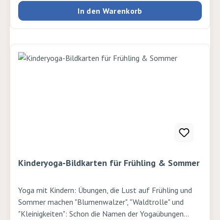
Fuchs bei der Jagd, füttert Eichhörnchen, begegnet
In den Warenkorb
Wiesel, Otter, Dachs, Reh und Wildschwein und den
Enten auf dem Teich. Am Ende hinterlässt sie selbst
eine Spur für die Tiere im Schnee. Wunderbar winterliche
Atmosphäre und eine magische Spurensuche im Schnee -
perfekt für einen kuschligen Winterabend. Autor:
Josefine Maier und Maike Harel Verlag: Annette Betz
Seiten: 40 Ausgabe: gebunden ISBN:
9783219120202Verlag: Annette Betz
Kinderyoga-Bildkarten für Frühling & Sommer
Yoga mit Kindern: Übungen, die Lust auf Frühling und
Sommer machen "Blumenwalzer", "Waldtrolle" und
"Kleinigkeiten": Schon die Namen der Yogaübungen