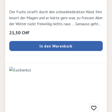
Der Fuchs streift durch den schneebedeckten Wald. Ihm
knurrt der Magen und er hätte gern was zu fressen. Aber
der Winter rückt freiwillig nichts raus ... Genauso geht
es auch dem Raben und der Maus. Nur das Eichhörnchen
Regulärer Preis:
21,50 CHF
ist guter Dinge, denn es hat sich einen Vorrat angelegt.
Aber wo war das Versteck denn bloß? Bald zeigt sich:
In den Warenkorb
Zusammen ist man viel besser dran als allein. Autor:
Daniela Kulot Verlag: Thienemann Seiten: 32 Ausgabe:
gebundenISBN: 9783522459600Verlag: Thienemann