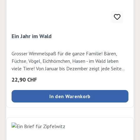
Ein Jahr im Wald
Grosser Wimmelspaß für die ganze Familie! Bären,
Füchse, Vögel, Eichhörnchen, Hasen - im Wald leben
viele Tiere! Von Januar bis Dezember zeigt jede Seite
den Wald bei verschiedenem Wetter und zu
Regulärer Preis:
22,90 CHF
verschiedenen Tageszeiten. So finden kleine Entdecker
Antworten auf die Fragen: Was spielen die Tiere und
In den Warenkorb
wie ruhen sie sich aus? Wer schläft am Tag und wer in
der Nacht? Wer mag wen? Was fressen sie am liebsten?
Eine zusätzliche Doppelseite stellt alle Tiere des
Waldes vor. Außerdem gibt es noch ein tolles Spiel.
Stundenlang können Klein und Gross die fantasievollen
stimmungsvollen Bilder von Emilia Dziubak betrachten,