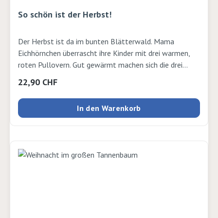
So schön ist der Herbst!
Der Herbst ist da im bunten Blätterwald. Mama
Eichhörnchen überrascht ihre Kinder mit drei warmen,
roten Pullovern. Gut gewärmt machen sich die drei
Hörnchen auf die fröhliche Pirsch durch den
Regulärer Preis:
22,90 CHF
farbenprächtigen Herbstwald. Sie besuchen eine
Pilzfamilie, treffen den dicken Bären und erleben den
In den Warenkorb
Sonnenuntergang. Und was macht Mama Hörnchen,
wenn die jungen Hörnchen müde und glücklich in ihren
Bettchen liegen? Sie strickt aus der restlichen roten
Wolle einen warmen Schal für Papa. Autor: Rose
Pflock und Kazuo Iwamura Verlag: Nord Süd Seiten: 32
Ausgabe: gebundenISBN: 9783314017025Verlag: Nord
Süd