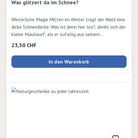
Was glitzert da im Schnee?
Winterliche Magie Mitten im Winter trägt der Wald eine
dicke Schneedecke. Was ist denn hier los?, denkt sich der
kleine Maulwurf, als er zufällig aus seinem
Winterschlaf erwacht. Noch nie zuvor hat er Schnee
Regulärer Preis:
23,50 CHF
gesehen. Und als er dann etwas Glitzerndes findet, ist
er sich sicher: Das ist Magie! Autor: Jonathan Emmett
In den Warenkorb
und Vanessa Cabban Verlag: Annette Betz Seiten: 32
Ausgabe: gebundenISBN: 9783219114942Verlag:
Annette Betz