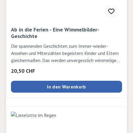
Ab in die Ferien - Eine Wimmelbilder-
Geschichte
Die spannenden Geschichten zum Immer-wieder-
Ansehen und Miterzählen begeistern Kinder und Eltern
gleichermaßen. Das werden unvergesslich wimmelige
Ferien: Ava, Theo und Joschi freuen sich riesig auf den
Regulärer Preis:
20,50 CHF
Campingurlaub! Die Abreise am Bahnhof ist ganz schön
turbulent. Im Zug werden erste Freundschaften
In den Warenkorb
geschlossen. Und nach dem Zeltaufbau mit
Hindernissen gibt es so viel zu erleben: Badevergnügen
im See, eine Nachtwanderung und der aufregende
Ausflug in eine Tropfsteinhöhle! Autor: Doro Göbel
Verlag: Beltz Seiten: 16 Ausgabe: Pappe ISBN:
9783407758743Verlag: Beltz