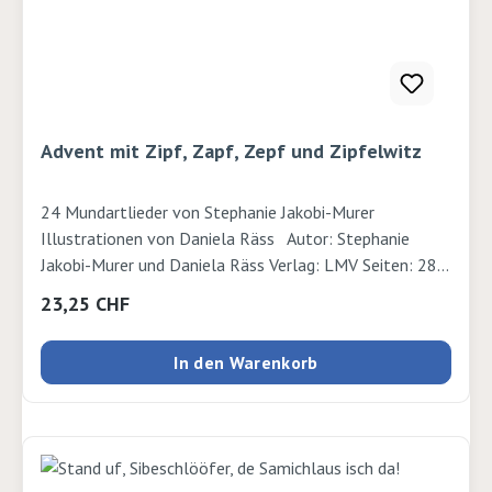
Fabien Öckto Lambert Verlag: Annette Betz Seiten: 16
Ausgabe: Pappband, unzerreissbar ISBN:
9783219120554Verlag: Annette Betz
Advent mit Zipf, Zapf, Zepf und Zipfelwitz
24 Mundartlieder von Stephanie Jakobi-Murer
Illustrationen von Daniela Räss Autor: Stephanie
Jakobi-Murer und Daniela Räss Verlag: LMV Seiten: 28
S. Ausgabe: SpiralbindungISBN: 9783906744759Verlag:
Regulärer Preis:
23,25 CHF
Lehrmittelverlag
In den Warenkorb