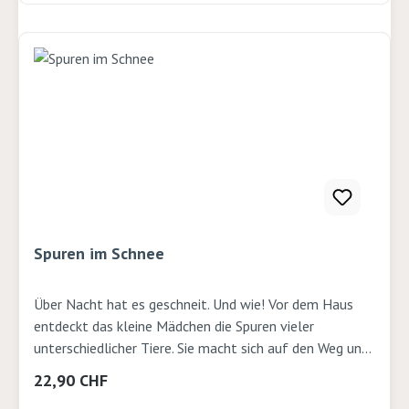
hätten erträumen lassen. Eine Geschichte über einen
Räbeliechetli-Umzug und zwei kleine Mäuse
mittendrin. Autor: Bruno Hächler und Lisa Oki Verlag:
Baeschlin Seiten: 32 Ausgabe: gebundenISBN:
9783855464326Verlag: Bäschlin
Spuren im Schnee
Über Nacht hat es geschneit. Und wie! Vor dem Haus
entdeckt das kleine Mädchen die Spuren vieler
unterschiedlicher Tiere. Sie macht sich auf den Weg und
folgt ihnen - welche Tiere haben sie wohl hinterlassen?
Regulärer Preis:
22,90 CHF
Sie trifft Saatkrähen, einen Hasen, beobachtet einen