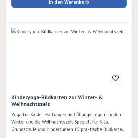
In den Warenkorb
Wichtelregel gebrochen: Niemals von einem Menschen
gesehen werden! Sonst darf sie nicht zurück in den
Wichtelwald. Und tatsächlich! Vor der Tür hängt jetzt
ein dickes Vorhängeschloss. Kann sich Emmi aus dieser
misslichen Lage retten? Autor: Ann-Katrin Heger,
Marina Krämer Verlag: Arena Seiten: 32 Ausgabe:
gebunden ISBN: 9783401713113Verlag: Nord Süd
Kinderyoga-Bildkarten zur Winter- &
Weihnachtszeit
Yoga für Kinder Haltungen und Übungsfolgen für den
Winter und die Weihnachtszeit Speziell für Kita,
Grundschule und Kinderturnen 15 praktische Bildkarten
zum Aufklappen mit kindgerechten Abbildungen und