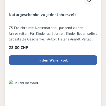
Naturgeschenke zu jeder Jahreszeit
75 Projekte mit Naturmaterial, passend zu den
Jahreszeiten. Für Kinder ab 5 Jahren. Kinder lieben selbst
gebastelte Geschenke. Autor: Helena Arendt Verlag:
Haupt Seiten: 176 Ausgabe: Kartonierter EinbandISBN:
Regulärer Preis:
28,00 CHF
9783258602653Verlag: Haupt
In den Warenkorb