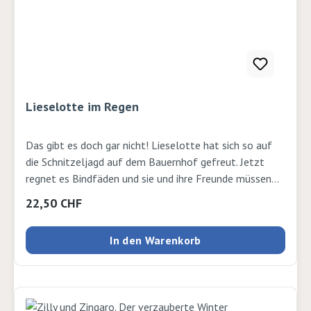
Lieselotte im Regen
Das gibt es doch gar nicht! Lieselotte hat sich so auf
die Schnitzeljagd auf dem Bauernhof gefreut. Jetzt
regnet es Bindfäden und sie und ihre Freunde müssen
sich drinnen langweilen. Oder? Lieselotte ist da anderer
Regulärer Preis:
22,50 CHF
Meinung und eine turbulente Jagd durch das Bauernhaus
beginnt. Aber es wäre kein echtes Lieselotte-Abenteuer,
In den Warenkorb
wenn sie alle nicht auch ihren Spaß beim
Pfützenspringen hätten und am Ende pitschnass
werden. Trocken gerubbelt und in flauschige
Bademäntel eingemummelt, ist es in Lieselottes Stall