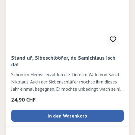
Stand uf, Sibeschlööfer, de Samichlaus isch
da!
Schon im Herbst erzählen die Tiere im Wald von Sankt
Nikolaus. Auch der Siebenschläfer möchte ihm dieses
Jahr einmal begegnen. Er möchte unbedingt wach sein!
Aber das fällt ihm nicht leicht. Zum Glück weckt ihn die
Regulärer Preis:
24,90 CHF
aufmerksame Eule noch rechtzeitig.Dieser
Bilderbuchklassiker ist nun wieder auf
In den Warenkorb
Schweizerdeutsch erhältlich. Die Übersetzerin Regina
Kuster hat die Geschichte mit großer Sorgfalt für
unsere Schweizer Leserinnen und Leser übertragen. So