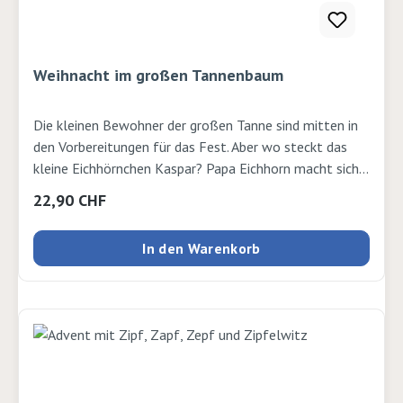
Weihnacht im großen Tannenbaum
Die kleinen Bewohner der großen Tanne sind mitten in
den Vorbereitungen für das Fest. Aber wo steckt das
kleine Eichhörnchen Kaspar? Papa Eichhorn macht sich
auf die Suche, von der Tannenspitze hinab zu den
Regulärer Preis:
22,90 CHF
Baumwurzeln. Ist Kaspar bei seiner Freundin Sara, der
Turteltaube? Oder bei Hasenkind Niklas? Die kleinen
In den Warenkorb
Leserinnen und Leser können bei der Suche helfen und
hinter vielen Klappen lustige Details entdecken. Und
am Ende wartet eine musikalische Überraschung: Die
Tierkinder haben heimlich geprobt und spielen ein
Konzert! Ein Buch voller Vorfreude und
Weihnachtswärme - mit vielen Klappen zum Entdecken
und gemeinsamen Betrachten Autor: Sylvie Misslin und