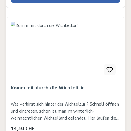
Wichtel und Tiere des Waldes lernen: Eine zauberhafte
Wintergeschichte Meise, Fuchs und die anderen
Waldtiere sind froh über den kleinen Wichtel, der sich
täglich um sie kümmert. Autor: Outi Kaden Verlag: Don
Bosco Seiten: 8 Ausgabe: Bildertafeln, A3ISBN:
4260694922880
Komm mit durch die Wichteltür!
Was verbirgt sich hinter der Wichteltür ? Schnell öffnen
und eintreten, schon ist man im winterlich-
weihnachtlichen Wichtelland gelandet. Hier laufen die
Vorbereitungen auf Weihnachten auf Hochtouren, die
Regulärer Preis:
14,50 CHF