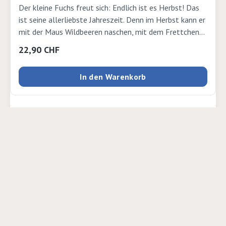
Der kleine Fuchs freut sich: Endlich ist es Herbst! Das
ist seine allerliebste Jahreszeit. Denn im Herbst kann er
mit der Maus Wildbeeren naschen, mit dem Frettchen
Apfelsaft pressen oder mit dem Eichhörnchen durch das
Regulärer Preis:
22,90 CHF
Laub rascheln. Aber die Tage werden immer kürzer und
kürzer. Das darf nicht sein! Der kleine Fuchs setzt alles
In den Warenkorb
daran, den Herbst so lange wie möglich festzuhalten.
Darüber vergisst er fast, was diese Jahreszeit so
besonders macht: Die Abenteuer und Spiele mit seinen
Freunden. Illustrator: Fiona Barker, Christine Pym
Verlag: Knesebeck Seiten: 32 Ausgabe: gebundenISBN:
9783957288660