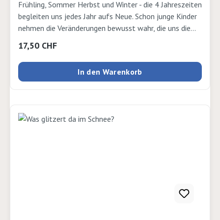
Frühling, Sommer Herbst und Winter - die 4 Jahreszeiten
begleiten uns jedes Jahr aufs Neue. Schon junge Kinder
nehmen die Veränderungen bewusst wahr, die uns die
Natur dabei bietet. All diese Themen werden mit diesen
Regulärer Preis:
17,50 CHF
Aktionstabletts aufgegriffen. Diese vielfältigen
Lernangebote, die die Kinder an die Natur und ihre
In den Warenkorb
Wandlungsfähigkeit heranführen fördern die
Entwicklungsbereichen Grob- und Feinmotorik,
Konzentration, Ausdauer und Sprache. Die
Aktionstabletts Jahreszeiten sind ein tolle
Möglichkeiten den Kita-Alltag zu bereichern! Autor:
Jutta Bläsius Verlag: Herder Seiten: 64 Ausgabe:
Kartonierter EinbandISBN: 9783451395222Verlag:
Herder