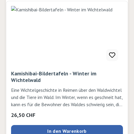
kommt der Siebenschläfer auch auf Mundart am Ende
zu seinem wohlverdienten Schlaf: »Er hät sich im
Mantelsack vom Samichlaus zämekuschelet und isch so
glücklich igschlafe.« Autor: Eleonore Schmid Verlag:
NordSüd Seiten: 32 Ausgabe: gebundenISBN:
9783314105524Verlag: Nord Süd
Kamishibai-Bildertafeln - Winter im
Wichtelwald
Eine Wichtelgeschichte in Reimen über den Waldwichtel
und die Tiere im Wald. Im Winter, wenn es geschneit hat,
kann es für die Bewohner des Waldes schwierig sein, die
kalten Tage zu überstehen. Ein Glück, dass der
Regulärer Preis:
26,50 CHF
Waldwichtel täglich seine Runde dreht und die Tiere
dabei unterstützt, Futter zu finden oder wieder auf die
In den Warenkorb
Beine zu kommen! Mit dem Erzähltheater mehr über