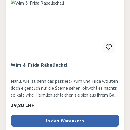
Artikel-Nummern erhältlich: 400-35 / 400-36 / 400-37
/ 400-38 / 400-39. Das ganze Zwergen-Set: 400-18.
Autor: Daniela Räss und Daniel Badraun Verlag:
Lehrmittelverlag Seiten: 32 Ausgabe: gebundenISBN:
9783037136096Verlag: Lehrmittelverlag
Wim & Frida Räbeliechtli
Nanu, wie ist denn das passiert? Wim und Frida wollten
doch eigentlich nur die Sterne sehen, obwohl es nachts
so kalt wird. Heimlich schleichen sie sich aus ihrem Bau.
Den Räben auf den Feldern können sie nicht
Regulärer Preis:
29,80 CHF
widerstehen und Wim und Fridas Mägen haben
eigentlich immer Hunger. Doch damit stolpern sie ruck-
In den Warenkorb
zuck in ein Räbelichtli-Abenteuer. Am Ende kommen
Wim und Frida den Sternen viel näher, als sie es sich je