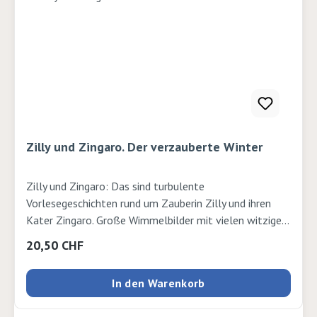
nach so einem Regenabenteuer besonders gemütlich.
Autor: Alexander Steffensmeier Verlag: Fischer
Sauerlänger Seiten: 32 Ausgabe: Fester EinbandISBN:
9783737373180Verlag: Sauerländer
Zilly und Zingaro. Der verzauberte Winter
Zilly und Zingaro: Das sind turbulente
Vorlesegeschichten rund um Zauberin Zilly und ihren
Kater Zingaro. Große Wimmelbilder mit vielen witzigen
Details begeistern Kinder ab 4 und auch Leseanfänger.
Regulärer Preis:
20,50 CHF
Zilly und ihr Kater haben den Winter satt. Im Garten
liegt hoher Schnee, der Teich ist zugefroren, überall
In den Warenkorb
hängen Eiszapfen. Und es ist schrecklich kalt, brrr! Da
findet Zilly in ihrem Zauberbuch einen fast vergessenen