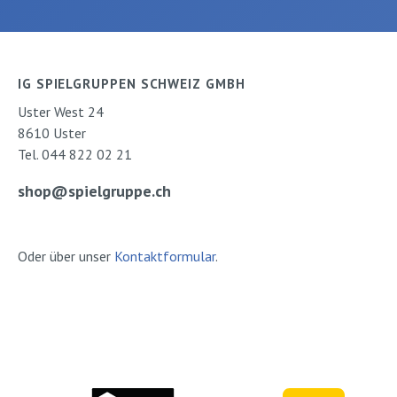
werden. Für Kinder ab 3
kleinen und gros
Jahren geeignet. Autor:
Abenteuern im Z
Christine Henkel Verlag:
Autor: Doro Göb
Esslinger Seiten: 16
Peter Knorr Verl
IG SPIELGRUPPEN SCHWEIZ GMBH
Ausgabe: PappeISBN:
Beltz&Gelberg S
Uster West 24
9783480235445Verlag:
Ausgabe: Pappe 
8610 Uster
Esslinger
9783407794291
Tel. 044 822 02 21
Beltz&Gelberg
shop@spielgruppe.ch
Oder über unser
Kontaktformular
.