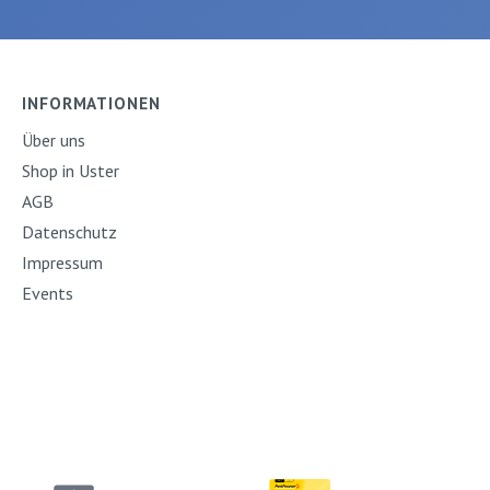
n zusammen in
EinbandISBN:
ßen Buch! Mit
9783833903205Verlag:
iten. Autor:
Baumhaus
tz, Achim
INFORMATIONEN
erlag: Esslinger
Über uns
20 Ausgabe:
Shop in Uster
nbandISBN:
25989Verlag:
AGB
s
Datenschutz
Impressum
Events