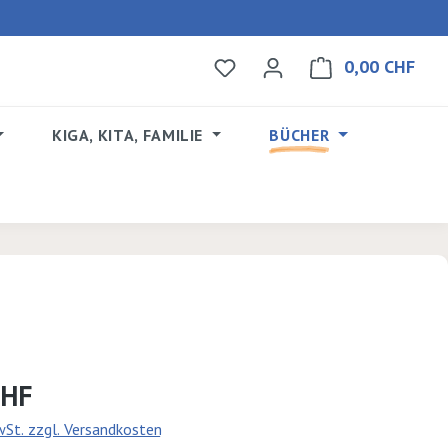
0,00 CHF
Du hast 0 Produkte auf dem 
Ware
KIGA, KITA, FAMILIE
BÜCHER
s:
CHF
MwSt. zzgl. Versandkosten