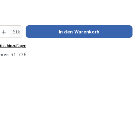
Anzahl: Gib den gewünschten Wert ein oder
Stk
In den Warenkorb
tel hinzufügen
mer:
31-726