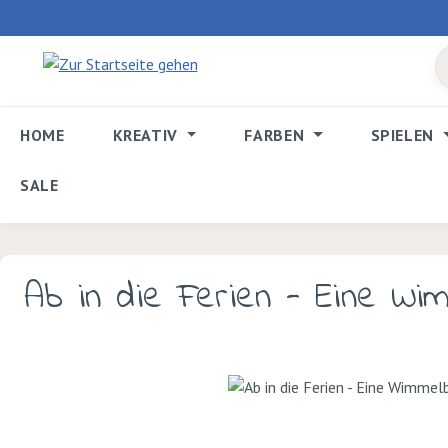
 Hauptinhalt springen
Zur Suche springen
Zur Hauptnavigation springen
HOME
KREATIV
FARBEN
SPIELEN
SALE
Ab in die Ferien - Eine Wim
Bildergalerie überspringen