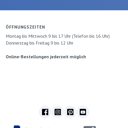
sen
tolles Spiel. Stundenlang
Zuckerbei
irkusdorf.
können Klein und Gross die
einem gro
el und
fantasievollen
Lösungsse
ag:
stimmungsvollen Bilder
Silke Mori
ÖFFNUNGSZEITEN
eiten: 16
von Emilia Dziubak
Ahlgrimm V
Montag bis Mittwoch 9 bis 17 Uhr (Telefon bis 16 Uhr)
ISBN:
betrachten, immer wieder
Seiten: 1
Donnerstag bis Freitag 9 bis 12 Uhr
Verlag:
alt bekannte und neue
Fester Ei
Dinge entdecken,
97834802
Online-Bestellungen jederzeit möglich
Geschichten erzählen und
Baumhau
erfinden und so die eigene
Wahrnehmung schärfen
und das logische
Denkvermögen
verbessern. Autor: Emilia
Dziiubak Verlag: Ars edition
Seiten: 32 Ausgabe:
gebundenISBN:
9783845813240Verlag:
Ars Edition