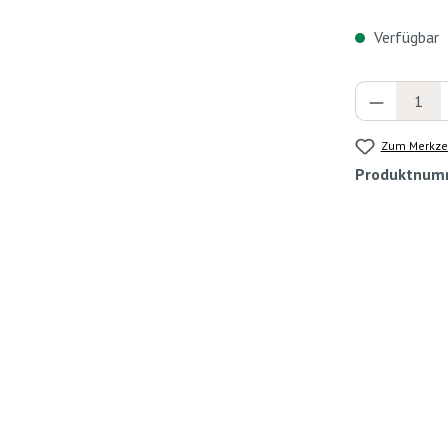
Verfügbar
Produkt 
Zum Merkzet
Produktnum