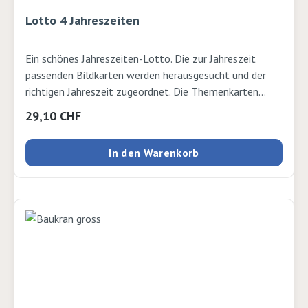
Lotto 4 Jahreszeiten
Ein schönes Jahreszeiten-Lotto. Die zur Jahreszeit
passenden Bildkarten werden herausgesucht und der
richtigen Jahreszeit zugeordnet. Die Themenkarten
geben stets dieselbe Umgebung wieder, jedoch zu einer
Regulärer Preis:
29,10 CHF
anderen Jahreszeit. Dabei lernen die Kinder Merkmale
von Frühling, Sommer, Herbst und Winter kennen und
In den Warenkorb
erweitern ihren Wortschatz. Inhalt: 4 Themenblätter
aus Holz, beidseitig bedruckt (18 x 12 cm), 24
Bildkarten aus Holz (6 x 6 cm), Aufbewahrungsbox mit
Magnetverschluss(21 x 12 x 6 cm) ab 3 Jahren