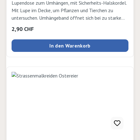
Lupendose zum Umhängen, mit Sicherheits-Halskordel.
Mit Lupe im Decke, um Pflanzen und Tierchen zu
untersuchen. Umhängeband öffnet sich bei zu starkem
Zug dank Sicherheitsverschluss. Ab 3 Jahre
Regulärer Preis:
2,90 CHF
Umhängebändel farblich assortiert. Stück, 4,5 x 4cm
In den Warenkorb