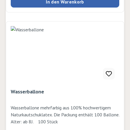
In den Warenkorb
diskutieren. Inhalt: 24 Situationskarten aus Holz (5 x 5
cm) Emotionenwürfel aus Holz (2.5 x 2.5 cm) 2
Saugnäpfe Aufbewahrungsbox mit Magnetverschluss
(21 x 12 x 6 cm) ab 4 Jahren
Wasserballone
Wasserballone mehrfarbig aus 100% hochwertigem
Naturkautschuklatex. Die Packung enthält 100 Ballone.
Alter: ab 8J. 100 Stück