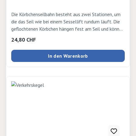
Die Körbchenseilbahn besteht aus zwei Stationen, um
die das Seil wie bei einem Sessellift rundum läuft. Die
geflochtenen Körbchen hängen fest am Seil und können
von den Stationen aus durch kurbeln bewegt werden.
Regulärer Preis:
24,80 CHF
KörbchenØ 8cm.
In den Warenkorb