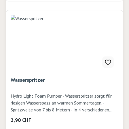
Wasserspritzer
Hydro Light Foam Pumper - Wasserspritzer sorgt für
riesigen Wasserspass an warmen Sommertagen. -
Spritzweite von 7 bis 8 Metern - In 4 verschiedenen
Ausführungen farblich assortiert (rosa, gelb, blau, grün) -
Regulärer Preis:
2,90 CHF
Einfache Pumpfunktion