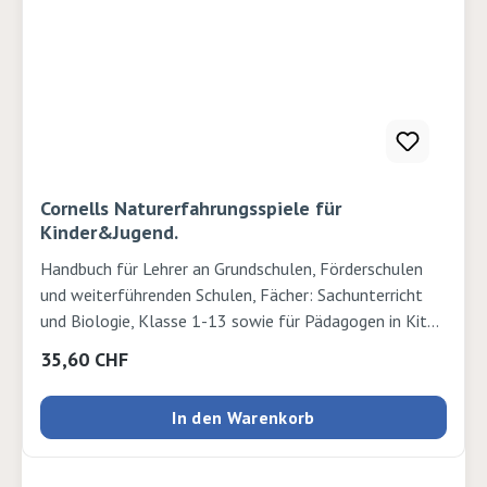
Cornells Naturerfahrungsspiele für
Kinder&Jugend.
Handbuch für Lehrer an Grundschulen, Förderschulen
und weiterführenden Schulen, Fächer: Sachunterricht
und Biologie, Klasse 1-13 sowie für Pädagogen in Kita
bzw. Kindertagespflege und in der Jugendarbeit +++
Regulärer Preis:
35,60 CHF
Unser beliebtestes "Naturprodukt" bekommt einen
Ableger: Diese Sonderedition fasst die besten
In den Warenkorb
Naturbewusstseins-Spiele des weltweit anerkannten
Naturpädagogen Joseph Cornell komprimiert
zusammen! Die moderne, farbige Gestaltung, das