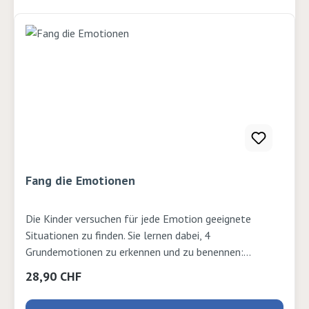
Fang die Emotionen
Die Kinder versuchen für jede Emotion geeignete
Situationen zu finden. Sie lernen dabei, 4
Grundemotionen zu erkennen und zu benennen:
glücklich, ängstlich, wütend und traurig. Die Kinder
Regulärer Preis:
28,90 CHF
erweitern dadurch ihren Wortschatz und lernen, mit
Emotionen umzugehen, indem sie sie gemeinsam