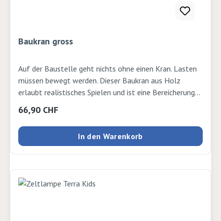
Baukran gross
Auf der Baustelle geht nichts ohne einen Kran. Lasten
müssen bewegt werden. Dieser Baukran aus Holz
erlaubt realistisches Spielen und ist eine Bereicherung
für jedes Kinderzimmer. Stabiler Baukran aus Holz,
Regulärer Preis:
66,90 CHF
schwenkbar um 360 Grad, 2 Drehknöpfe (ohne Deko).
50x44x55.6cm
In den Warenkorb