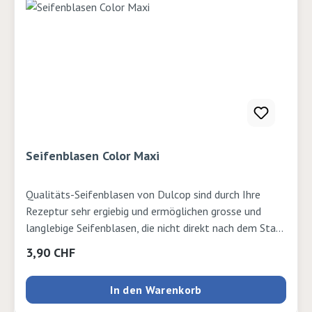
Seifenblasen Color Maxi
Qualitäts-Seifenblasen von Dulcop sind durch Ihre
Rezeptur sehr ergiebig und ermöglichen grosse und
langlebige Seifenblasen, die nicht direkt nach dem Start
platzen. Mit kleinem Geduldsspiel im Deckel und
Regulärer Preis:
3,90 CHF
Blasring für 2 Seifenblasengrössen. 175ml
In den Warenkorb