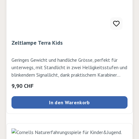
Zeltlampe Terra Kids
Geringes Gewicht und handliche Grösse, perfekt für
unterwegs, mit Standlicht in zwei Helligkeitsstufen und
blinkendem Signallicht, dank praktischem Karabiner
kinderleicht aufhängbar am Zeltdach oder der
Regulärer Preis:
9,90 CHF
Baumhaus-Decke, auch perfekt zur Befestigung am
Rucksack oder Gürtel, spritzwassergeschützt,
In den Warenkorb
wetterfest und robust. Lieferung ohne Batterien (3x
1,5 V AAA). Ø 6,5 cm, Höhe 8,5 cm