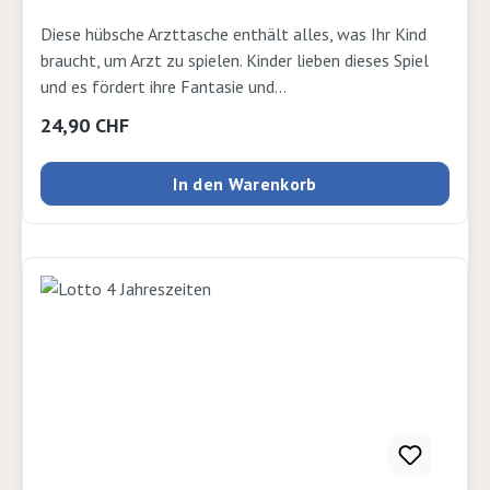
Diese hübsche Arzttasche enthält alles, was Ihr Kind
braucht, um Arzt zu spielen. Kinder lieben dieses Spiel
und es fördert ihre Fantasie und
Problemlösungskompetenz. Ab 3 Jahren. 19 Teile.
Regulärer Preis:
24,90 CHF
Material: Holz, Polyester 22.5x17x8cm
In den Warenkorb