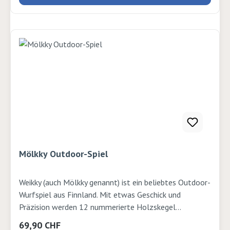
Methoden für Naturpädagogik, die bleibende Eindrücke
hinterlassen! Autor: Joseph Cornell Verlag: An der Ruhr
Seiten:342 Ausgabe: Kartonierter EinbandISBN:
9783834635679Verlag: An der Ruhr
Mölkky Outdoor-Spiel
Weikky (auch Mölkky genannt) ist ein beliebtes Outdoor-
Wurfspiel aus Finnland. Mit etwas Geschick und
Präzision werden 12 nummerierte Holzskegel
umgeworfen, um Punkt für Punkt genau auf 50 zu
Regulärer Preis:
69,90 CHF