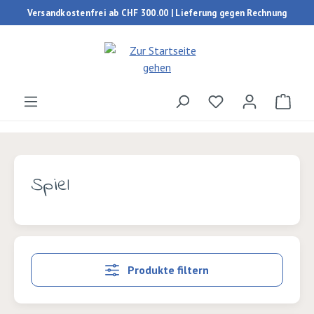
Versandkostenfrei ab CHF 300.00 | Lieferung gegen Rechnung
Zum Hauptinhalt springen
Du hast 0 Produk
Ware
Spiel
Produkte filtern