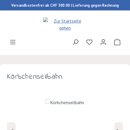
Versandkostenfrei ab CHF 300.00 | Lieferung gegen Rechnung
Zum Hauptinhalt springen
Du hast 0 Produk
Ware
Körbchenseilbahn
Bildergalerie überspringen