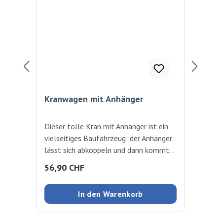
Kranwagen mit Anhänger
Ba
Dieser tolle Kran mit Anhänger ist ein
Die
vielseitiges Baufahrzeug: der Anhänger
Koo
lässt sich abkoppeln und dann kommt
For
der Kran zum Einsatz, um die
wer
Regulärer Preis:
Ver
56,90 CHF
56
Baumaterialien zu be- oder entladen.
spi
Der Kran ist beweglich (360 Grad) und
füh
In den Warenkorb
mit seinem Magnethaken lassen sich die
Kan
Materialien auf dem Anhänger abladen.
kei