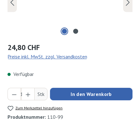
Regulärer Preis:
24,80 CHF
Preise inkl. MwSt. zzgl. Versandkosten
Verfügbar
Produkt Anzahl: Gib den gewünschten Wert ei
Stk
In den Warenkorb
Zum Merkzettel hinzufügen
Produktnummer:
110-99