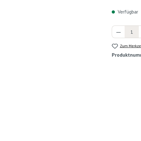
Verfügbar
Produkt 
Zum Merkzet
Produktnum