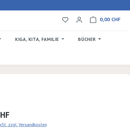
0,00 CHF
Du hast 0 Produkte auf dem 
Ware
KIGA, KITA, FAMILIE
BÜCHER
s:
CHF
MwSt. zzgl. Versandkosten