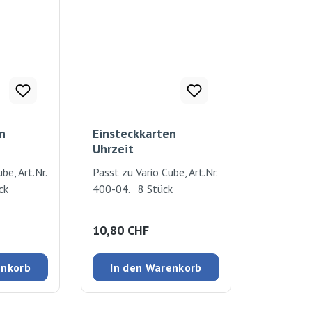
n
Einsteckkarten
Uhrzeit
be, Art.Nr.
Passt zu Vario Cube, Art.Nr.
ück
400-04. 8 Stück
:
Regulärer Preis:
10,80 CHF
enkorb
In den Warenkorb