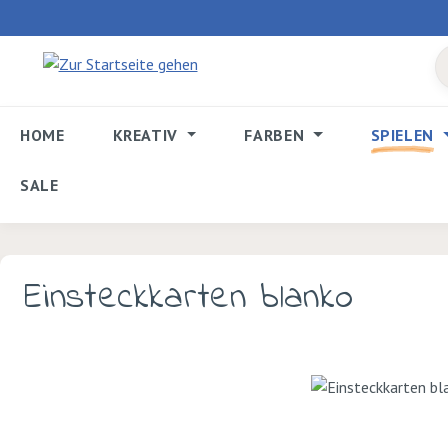
 Hauptinhalt springen
Zur Suche springen
Zur Hauptnavigation springen
HOME
KREATIV
FARBEN
SPIELEN
SALE
Einsteckkarten blanko
Bildergalerie überspringen