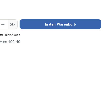
Anzahl: Gib den gewünschten Wert ein oder
Stk
In den Warenkorb
tel hinzufügen
mer:
400-40