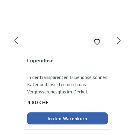
Lupendose
Lu
In der transparenten Lupendose können
Lup
Käfer und Insekten durch das
Sic
Vergrösserungsglas im Deckel
Dec
beobachtet werden. (ohne Dekoration)
unt
Regulärer Preis:
Reg
4,80 CHF
2,
Ø 6,5cm / Höhe 7cm
bei
Sic
In den Warenkorb
Umh
Stü