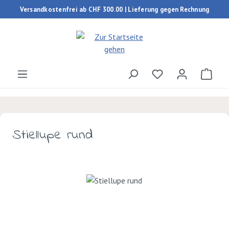
Versandkostenfrei ab CHF 300.00 | Lieferung gegen Rechnung
Zum Hauptinhalt springen
Du hast 0 Produk
Ware
Stiellupe rund
Bildergalerie überspringen