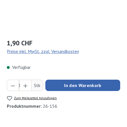
Regulärer Preis:
1,90 CHF
Preise inkl. MwSt. zzgl. Versandkosten
Verfügbar
Produkt Anzahl: Gib den gewünschten Wert ei
Stk
In den Warenkorb
Zum Merkzettel hinzufügen
Produktnummer:
26-156