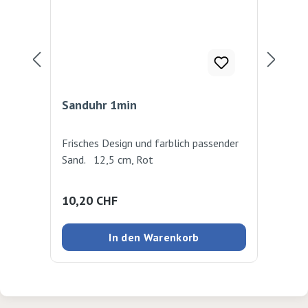
Sanduhr 1min
Sa
Frisches Design und farblich passender
5 S
Sand. 12,5 cm, Rot
30 S
far
ho
Regulärer Preis:
Reg
10,20 CHF
14
In den Warenkorb