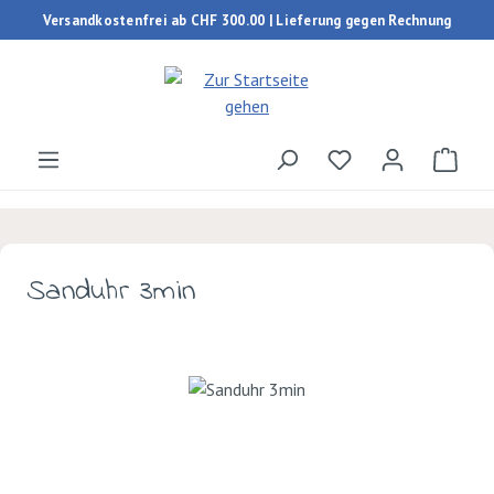
Versandkostenfrei ab CHF 300.00 | Lieferung gegen Rechnung
Zum Hauptinhalt springen
Du hast 0 Produk
Ware
Sanduhr 3min
Bildergalerie überspringen