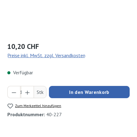
Regulärer Preis:
10,20 CHF
Preise inkl. MwSt. zzgl. Versandkosten
Verfügbar
Produkt Anzahl: Gib den gewünschten Wert ei
Stk
In den Warenkorb
Zum Merkzettel hinzufügen
Produktnummer:
40-227