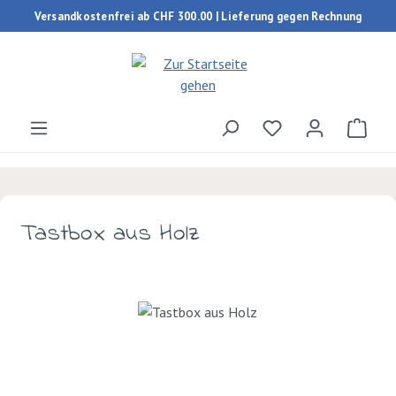
Versandkostenfrei ab CHF 300.00 | Lieferung gegen Rechnung
Zum Hauptinhalt springen
Du hast 0 Produk
Ware
Tastbox aus Holz
Bildergalerie überspringen