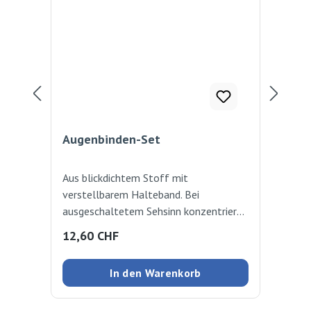
Augenbinden-Set
Me
Aus blickdichtem Stoff mit
Gef
verstellbarem Halteband. Bei
der 
ausgeschaltetem Sehsinn konzentrieren
dur
sich die Kinder viel besser auf das
mit
Regulärer Preis:
Reg
12,60 CHF
27
Spüren und Fühlen. Ideal zur
hera
Sinnesförderung sowie Entspannung. In
mit
In den Warenkorb
den Farben Rot, Grün, Blau und Orange.
Kis
4 Stk.