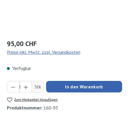
Regulärer Preis:
95,00 CHF
Preise inkl. MwSt. zzgl. Versandkosten
Verfügbar
Produkt Anzahl: Gib den gewünschten Wert ei
Stk
In den Warenkorb
Zum Merkzettel hinzufügen
Produktnummer:
160-93