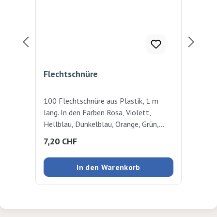
Flechtschnüre
Mo
100 Flechtschnüre aus Plastik, 1 m
ver
lang. In den Farben Rosa, Violett,
Grö
Hellblau, Dunkelblau, Orange, Grün,
Qua
Rot, Schwarz, Weiss, Gelb. Ø 1,8 mm
Regulärer Preis:
Reg
7,20 CHF
9,
In den Warenkorb