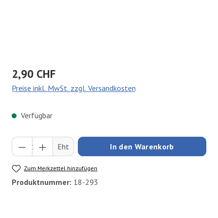
Regulärer Preis:
2,90 CHF
Preise inkl. MwSt. zzgl. Versandkosten
Verfügbar
Produkt Anzahl: Gib den gewünschten Wert ei
Eht
In den Warenkorb
Zum Merkzettel hinzufügen
Produktnummer:
18-293