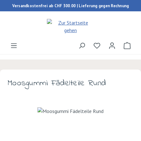
Versandkostenfrei ab CHF 300.00 | Lieferung gegen Rechnung
Zum Hauptinhalt springen
Du hast 0 Produk
Ware
Moosgummi Fädelteile Rund
Bildergalerie überspringen