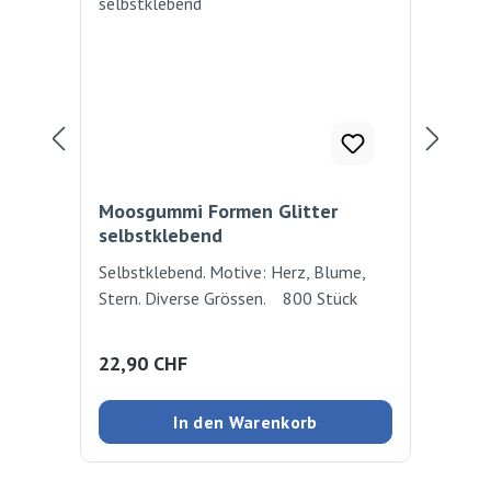
Moosgummi Formen Glitter
Mo
selbstklebend
se
Selbstklebend. Motive: Herz, Blume,
Moo
Stern. Diverse Grössen. 800 Stück
Dur
150
Regulärer Preis:
Reg
22,90 CHF
4,
In den Warenkorb