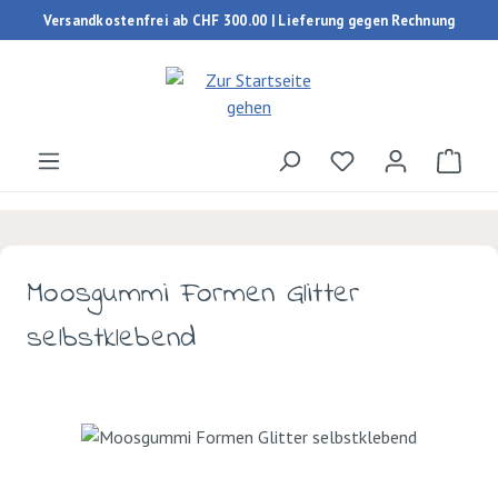
Versandkostenfrei ab CHF 300.00 | Lieferung gegen Rechnung
Zum Hauptinhalt springen
Du hast 0 Produk
Ware
Moosgummi Formen Glitter
selbstklebend
Bildergalerie überspringen