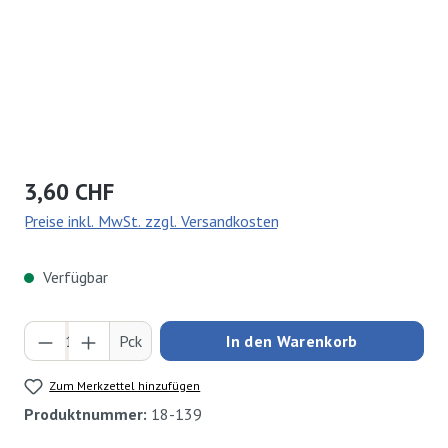
Regulärer Preis:
3,60 CHF
Preise inkl. MwSt. zzgl. Versandkosten
Verfügbar
Produkt Anzahl: Gib den gewünschten Wert ei
Pck
In den Warenkorb
Zum Merkzettel hinzufügen
Produktnummer:
18-139