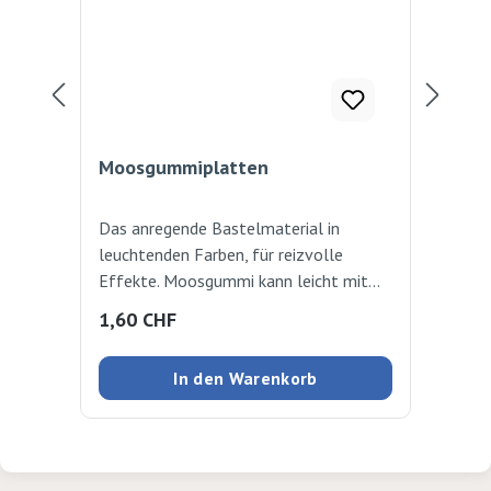
Moosgummiplatten
Bas
Das anregende Bastelmaterial in
im 
leuchtenden Farben, für reizvolle
Pfe
Effekte. Moosgummi kann leicht mit
Wac
der Schere geschnitten werden und
Regulärer Preis:
Reg
1,60 CHF
10
lässt sich mühelos kleben oder
aufnähen. 29x40cm, 2mm
In den Warenkorb