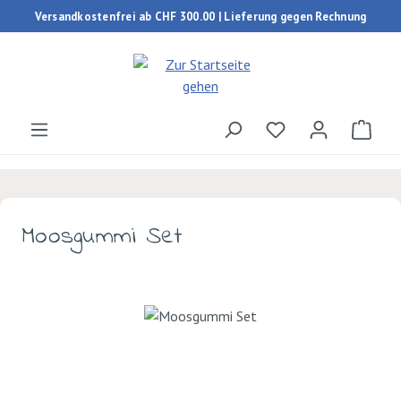
Versandkostenfrei ab CHF 300.00 | Lieferung gegen Rechnung
Zum Hauptinhalt springen
Du hast 0 Produk
Ware
Moosgummi Set
Bildergalerie überspringen