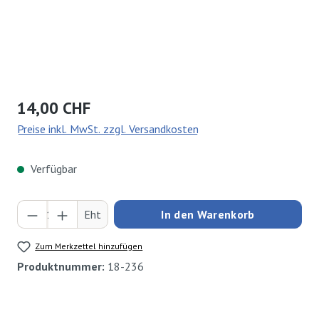
Regulärer Preis:
14,00 CHF
Preise inkl. MwSt. zzgl. Versandkosten
Verfügbar
Produkt Anzahl: Gib den gewünschten Wert ei
Eht
In den Warenkorb
Zum Merkzettel hinzufügen
Produktnummer:
18-236