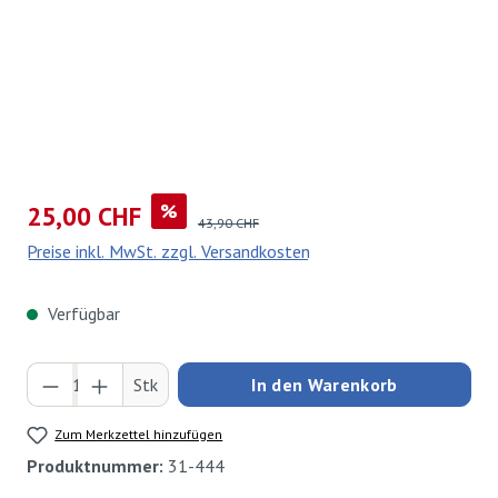
Verkaufspreis:
%
25,00 CHF
Regulärer Preis:
43,90 CHF
Preise inkl. MwSt. zzgl. Versandkosten
Verfügbar
Produkt Anzahl: Gib den gewünschten Wert ei
Stk
In den Warenkorb
Zum Merkzettel hinzufügen
Produktnummer:
31-444