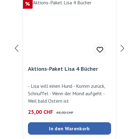
Rabatt
Rab
%
%
Aktions-Paket Lisa 4 Bücher
Akt
- Lisa will einen Hund - Komm zurück,
3 O
Schnuffel - Wenn der Mond aufgeht -
Rab
Weil bald Ostern ist
Im 
Bot
Verkaufspreis:
Regulärer Preis:
Ver
25,00 CHF
15
48,00 CHF
vom
Krüs
In den Warenkorb
Sor
Eie