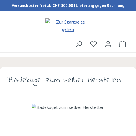
Versandkostenfrei ab CHF 300.00 | Lieferung gegen Rechnung
Zum Hauptinhalt springen
Du hast 0 Produk
Ware
Badekugel zum selber Herstellen
Bildergalerie überspringen