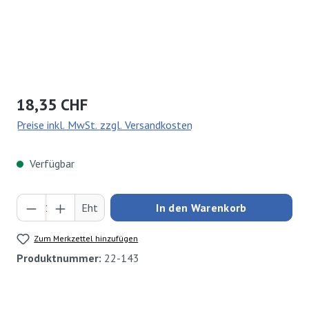
Regulärer Preis:
18,35 CHF
Preise inkl. MwSt. zzgl. Versandkosten
Verfügbar
Produkt Anzahl: Gib den gewünschten Wert ei
Eht
In den Warenkorb
Zum Merkzettel hinzufügen
Produktnummer:
22-143