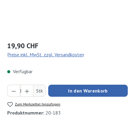
Regulärer Preis:
19,90 CHF
Preise inkl. MwSt. zzgl. Versandkosten
Verfügbar
Produkt Anzahl: Gib den gewünschten Wert ei
Stk
In den Warenkorb
Zum Merkzettel hinzufügen
Produktnummer:
20-183