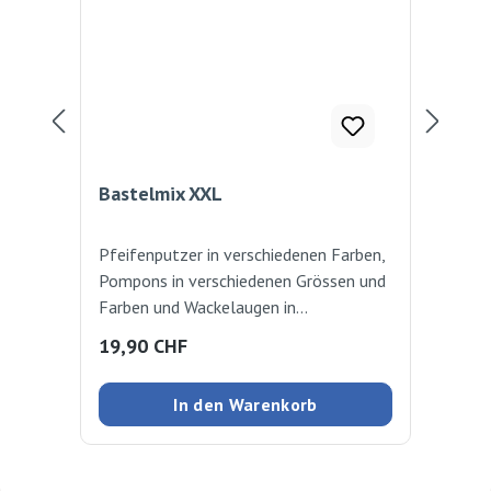
Bastelmix XXL
St
Pfeifenputzer in verschiedenen Farben,
Wei
Pompons in verschiedenen Grössen und
ent
Farben und Wackelaugen in
70
verschiedenen Grössen. 675 Stück
Regulärer Preis:
Reg
19,90 CHF
20
In den Warenkorb