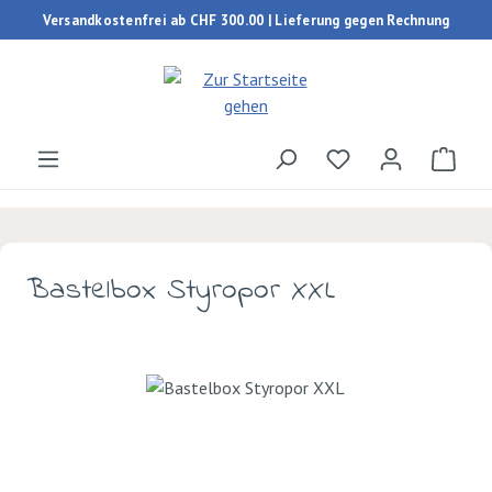
Versandkostenfrei ab CHF 300.00 | Lieferung gegen Rechnung
Zum Hauptinhalt springen
Du hast 0 Produk
Ware
Bastelbox Styropor XXL
Bildergalerie überspringen