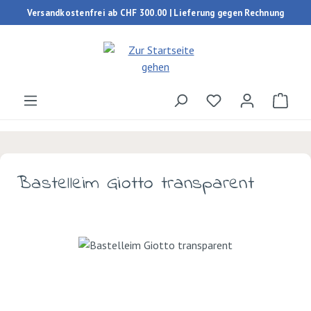
Versandkostenfrei ab CHF 300.00 | Lieferung gegen Rechnung
Zum Hauptinhalt springen
Du hast 0 Produk
Ware
Bastelleim Giotto transparent
Bildergalerie überspringen