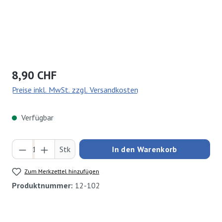
Regulärer Preis:
8,90 CHF
Preise inkl. MwSt. zzgl. Versandkosten
Verfügbar
Produkt Anzahl: Gib den gewünschten Wert ei
Stk
In den Warenkorb
Zum Merkzettel hinzufügen
Produktnummer:
12-102