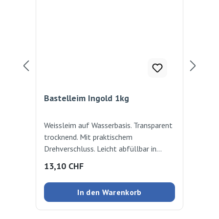
Bastelleim Ingold 1kg
Lei
Weissleim auf Wasserbasis. Transparent
Die
trocknend. Mit praktischem
Hol
Drehverschluss. Leicht abfüllbar in
Chi
kleinere Dosen. Idealer Bastelleim für
gut
Regulärer Preis:
Reg
13,10 CHF
1,
Kinder. 1 kg
In den Warenkorb