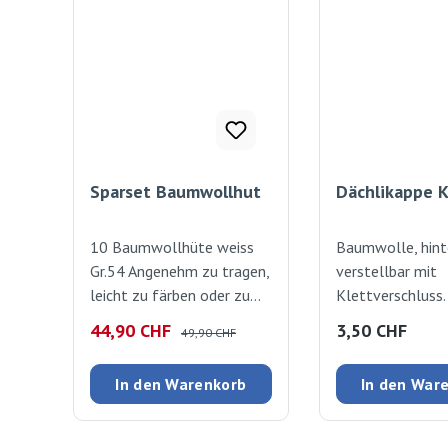
Sparset Baumwollhut
Dächlikappe K
10 Baumwollhüte weiss
Baumwolle, hint
Gr.54 Angenehm zu tragen,
verstellbar mit
leicht zu färben oder zu
Klettverschluss
bemalen. Textilsprühfarbe
ist möglich bei 
Verkaufspreis:
Regulärer Preis:
Regulärer Preis
44,90 CHF
3,50 CHF
49,90 CHF
rot und marine. Kleiner
Schonwäsche, o
Aufwand, grosser Effekt!
Schleudern. we
In den Warenkorb
In den War
Der Marabu Fashion Spray
bringt brilliante Farbtöne
auf helle Textilien (bis