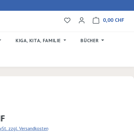
0,00 CHF
Du hast 0 Produkte auf dem 
Ware
KIGA, KITA, FAMILIE
BÜCHER
s:
HF
MwSt. zzgl. Versandkosten