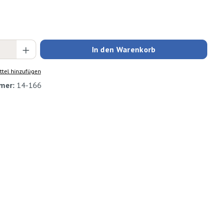
Anzahl: Gib den gewünschten Wert ein oder
In den Warenkorb
tel hinzufügen
mer:
14-166