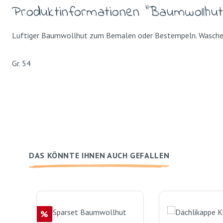
Produktinformationen "Baumwollhut
Luftiger Baumwollhut zum Bemalen oder Bestempeln. Waschen 
Gr. 54
DAS KÖNNTE IHNEN AUCH GEFALLEN
Produktgalerie überspringen
Rabatt
%