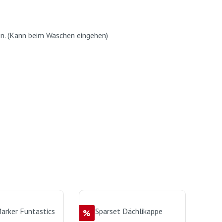
en. (Kann beim Waschen eingehen)
Rabatt
%