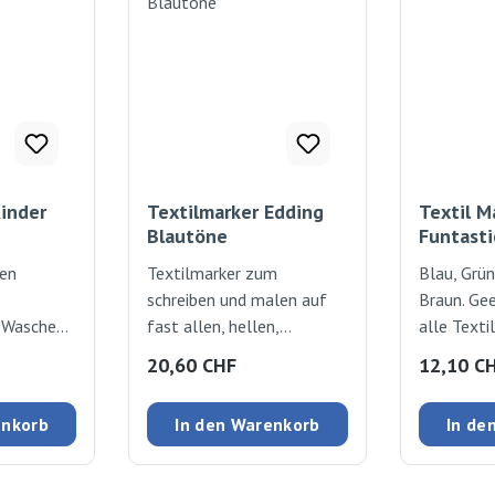
inder
Textilmarker Edding
Textil M
Blautöne
Funtasti
en
Textilmarker zum
Blau, Grün
schreiben und malen auf
Braun. Gee
. Waschen
fast allen, hellen,
alle Texti
30°
appreturfreien Textilien.
Lichbestän
:
Regulärer Preis:
Regulärer
20,60 CHF
12,10 C
hne
Ohne Dampfbügeln
waschfest
iss
fixierbar. Waschfest bis 60
Zum Fixie
enkorb
In den Warenkorb
In de
Grad. Tinte auf
bügeln. St
Wasserbasis in intensiven
mm
Farben und hoher