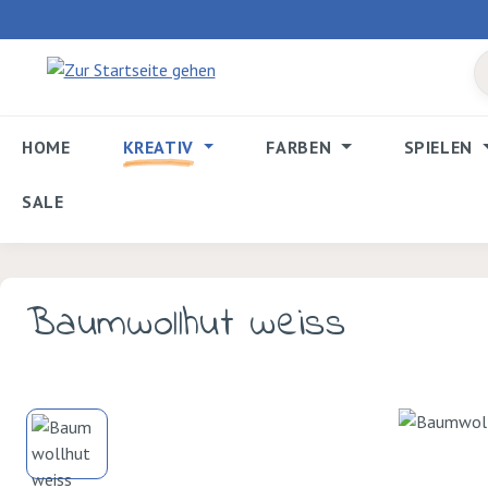
 Hauptinhalt springen
Zur Suche springen
Zur Hauptnavigation springen
HOME
KREATIV
FARBEN
SPIELEN
SALE
Baumwollhut weiss
Bildergalerie überspringen