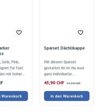
arker
Sparset Dächlikappe
cs
, Gelb, Pink,
Mit diesem Sparset
ignet für fast
gestaltet ihr im Nu eure
lien mit hoher
ganz individuelle
digkeit und
Dächlikappe. Verdünnt die
 Preis:
Verkaufspreis:
Regulärer Preis:
HF
45,90 CHF
51,50 CHF
 bis 60 Grad.
Textilfarbe einfach mit
ren ohne Dampf
etwas Wasser – je mehr
n Warenkorb
In den Warenkorb
richstärke: 2-3
Wasser ihr verwendet,
desto heller wird der
Farbton. Mit den Pipetten