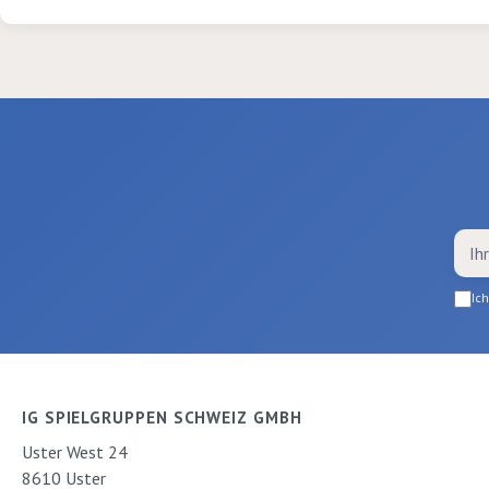
max. 20%
Kunstfaseranteil). Zum
Fixieren im Backofen 8min
bei 150 Grad trocknen
oder durch ein
Baumwolltuch bügeln.
Danach waschbar bei 30
Grad (ohne Schleudern).
Textilsprühfarbe auf
Wasserbasis. 100ml
Kartonrondellen 80g ca.
Ic
100 Stk. als Schablone
(Farbaussparungen) 10
Hüte, 2 Sprayfarben,
ca.100 Rondellen
IG SPIELGRUPPEN SCHWEIZ GMBH
Uster West 24
8610 Uster