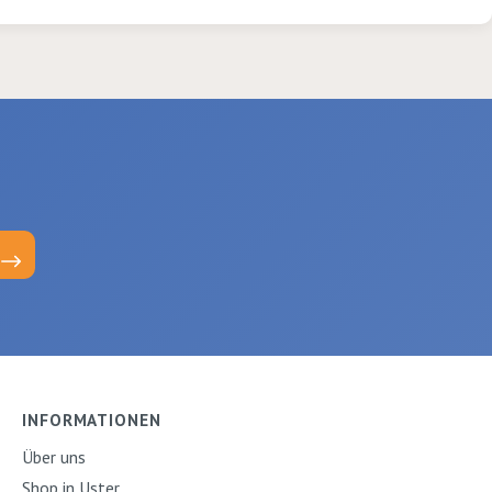
saugt ihr die verdünnte
Farbe auf und sprenkelt
sie spielerisch auf die
Dächlikappen. Ein riesiger
Spass für Gross und Klein!
Wir empfehlen, die
Dächlikappen
ausschliesslich von Hand
zu waschen. Die
verwendete Textilfarbe ist
auch ohne Bügeln
waschbar bis 30 °C. Inhalt:
10x Dächlikappe 1x
Textilfarbenset Primo mini
6 Farben 1x Pipetten 20
Stk. 10er Set
INFORMATIONEN
Über uns
Shop in Uster