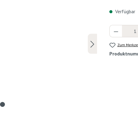
Verfügbar
Produkt 
Zum Merkzet
Produktnum