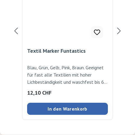
Textil Marker Funtastics
Ba
Ko
Blau, Grün, Gelb, Pink, Braun. Geeignet
Pra
für fast alle Textilien mit hoher
mit
Lichbeständigkeit und waschfest bis 60
Ges
Grad. Zum Fixieren ohne Dampf bügeln.
Sch
Regulärer Preis:
Reg
12,10 CHF
2,
Strichstärke: 2-3 mm
bas
In den Warenkorb