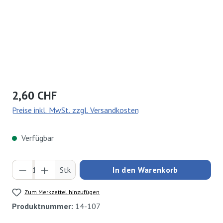
Regulärer Preis:
2,60 CHF
Preise inkl. MwSt. zzgl. Versandkosten
Verfügbar
Produkt Anzahl: Gib den gewünschten Wert ei
Stk
In den Warenkorb
Zum Merkzettel hinzufügen
Produktnummer:
14-107