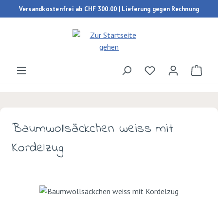
Versandkostenfrei ab CHF 300.00 | Lieferung gegen Rechnung
Zum Hauptinhalt springen
Du hast 0 Produk
Ware
Baumwollsäckchen weiss mit
Kordelzug
Bildergalerie überspringen