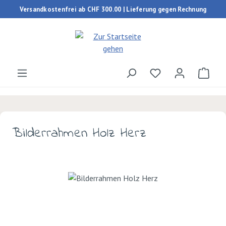
Versandkostenfrei ab CHF 300.00 | Lieferung gegen Rechnung
Zum Hauptinhalt springen
Du hast 0 Produk
Ware
Bilderrahmen Holz Herz
Bildergalerie überspringen