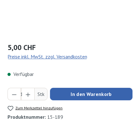
Regulärer Preis:
5,00 CHF
Preise inkl. MwSt. zzgl. Versandkosten
Verfügbar
Produkt Anzahl: Gib den gewünschten Wert ei
Stk
In den Warenkorb
Zum Merkzettel hinzufügen
Produktnummer:
15-189