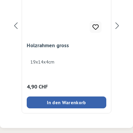
Holzrahmen gross
Bil
19x14x4cm
Zum
sch
Bil
Regulärer Preis:
Reg
4,90 CHF
5,
In den Warenkorb