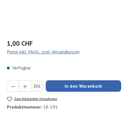
Regulärer Preis:
1,00 CHF
Preise inkl. MwSt. zzgl. Versandkosten
Verfügbar
Produkt Anzahl: Gib den gewünschten Wert ei
Eht
In den Warenkorb
Zum Merkzettel hinzufügen
Produktnummer:
18-191