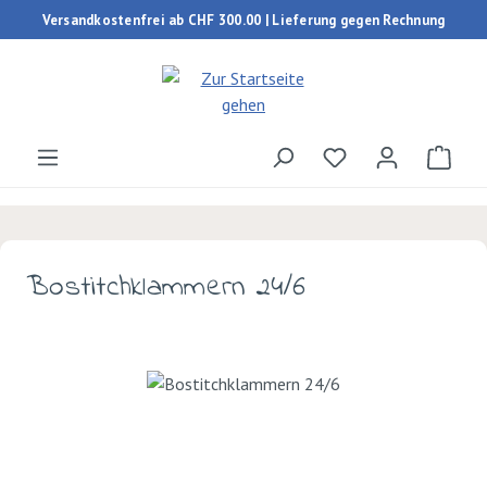
Versandkostenfrei ab CHF 300.00 | Lieferung gegen Rechnung
Zum Hauptinhalt springen
Du hast 0 Produk
Ware
Bostitchklammern 24/6
Bildergalerie überspringen