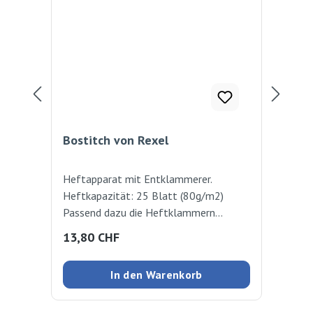
Bostitch von Rexel
Bo
Heftapparat mit Entklammerer.
Hef
Heftkapazität: 25 Blatt (80g/m2)
Bos
Passend dazu die Heftklammern
Hef
gebogen B8 Art.Nr. 18-196.
Bet
Regulärer Preis:
Reg
13,80 CHF
1,
Cli
In den Warenkorb