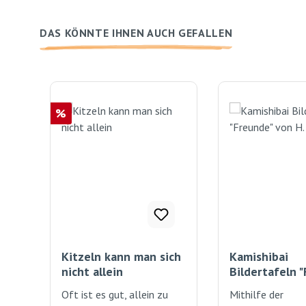
DAS KÖNNTE IHNEN AUCH GEFALLEN
Produktgalerie überspringen
Rabatt
%
Kitzeln kann man sich
Kamishibai
nicht allein
Bildertafeln 
von H. Heine
Oft ist es gut, allein zu
Mithilfe der