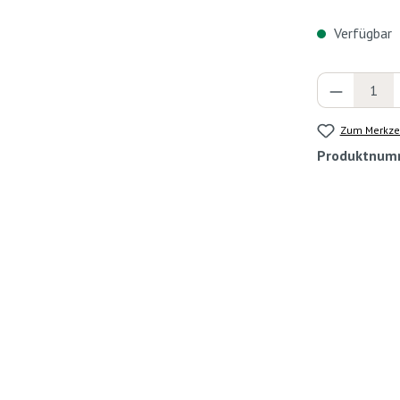
Verfügbar
Produkt 
Zum Merkzet
Produktnum