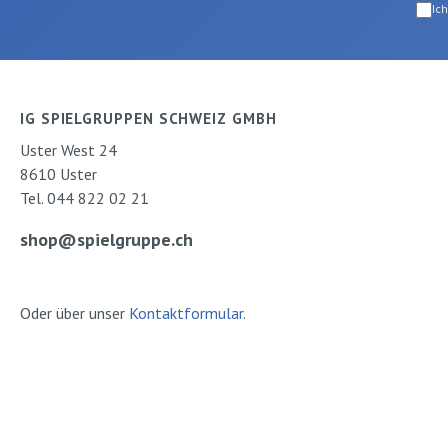
Ic
Ausgabe: gebundenISBN:
Bilderbuchkarten
9783702659561Verlag:
Kamishibai werde
Jungbrunnen
ihr Gemeinschaf
ihre Selbstständ
Sprachbildung ge
IG SPIELGRUPPEN SCHWEIZ GMBH
Das Booklet lief
Uster West 24
neben allgemein
8610 Uster
zum Umgang mi
Tel. 044 822 02 21
Kamishibai und e
Bastelanleitung 
shop@spielgruppe.ch
Kamishibai-Büh
- vielfältige An
zum unmittelba
Oder über unser
Kontaktformular
.
Einsatz der
Bilderbuchkarten
Alltag.Beim Kami
werden große Bil
einem Bühnenra
präsentiert, um 