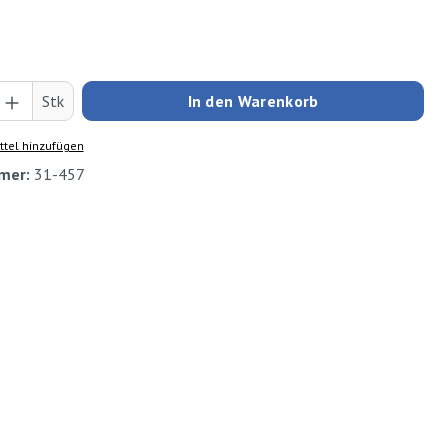
Anzahl: Gib den gewünschten Wert ein oder
Stk
In den Warenkorb
tel hinzufügen
mer:
31-457