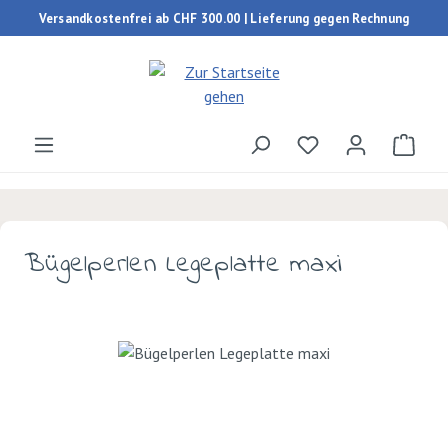
Versandkostenfrei ab CHF 300.00 | Lieferung gegen Rechnung
Zum Hauptinhalt springen
Du hast 0 Produk
Ware
Bügelperlen Legeplatte maxi
Bildergalerie überspringen