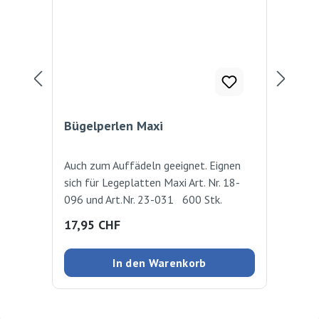
Bügelperlen Maxi
Büg
Auch zum Auffädeln geeignet. Eignen
Tra
sich für Legeplatten Maxi Art. Nr. 18-
ver
096 und Art.Nr. 23-031 600 Stk.
Büg
cm
Regulärer Preis:
Reg
17,95 CHF
3,
In den Warenkorb