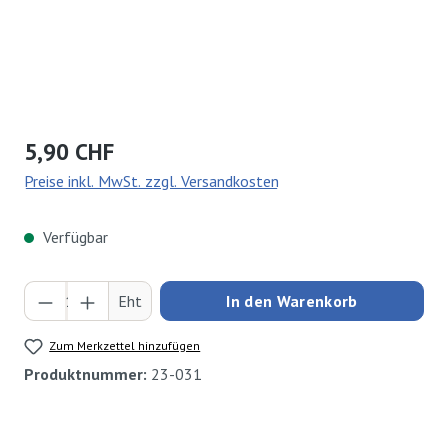
Regulärer Preis:
5,90 CHF
Preise inkl. MwSt. zzgl. Versandkosten
Verfügbar
Produkt Anzahl: Gib den gewünschten Wert ei
Eht
In den Warenkorb
Zum Merkzettel hinzufügen
Produktnummer:
23-031