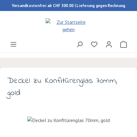
Versandkostenfrei ab CHF 300.00 | Lieferung gegen Rechnung
Zum Hauptinhalt springen
Du hast 0 Produk
Ware
Deckel zu Konfitürenglas 70mm,
gold
Bildergalerie überspringen