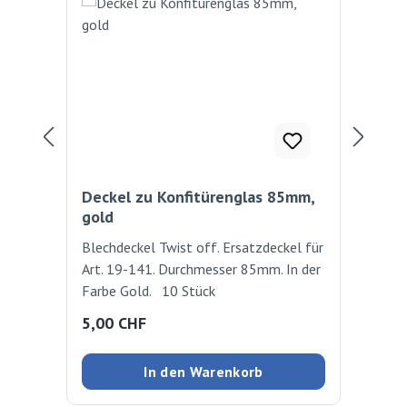
Deckel zu Konfitürenglas 85mm,
Kon
gold
Blechdeckel Twist off. Ersatzdeckel für
Ø 7
Art. 19-141. Durchmesser 85mm. In der
Farbe Gold. 10 Stück
Regulärer Preis:
Reg
5,00 CHF
2,
In den Warenkorb