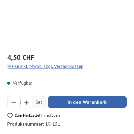
Regulärer Preis:
4,50 CHF
Preise inkl. MwSt. zzgl. Versandkosten
Verfügbar
Produkt Anzahl: Gib den gewünschten Wert ei
Set
In den Warenkorb
Zum Merkzettel hinzufügen
Produktnummer:
19-151