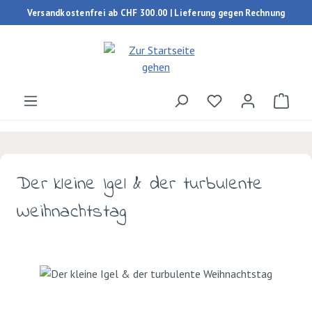
Versandkostenfrei ab CHF 300.00 | Lieferung gegen Rechnung
Zum Hauptinhalt springen
Du hast 0 Produk
Ware
Der kleine Igel & der turbulente
Weihnachtstag
Bildergalerie überspringen