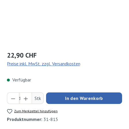
Regulärer Preis:
22,90 CHF
Preise inkl. MwSt. zzgl. Versandkosten
Verfügbar
Produkt Anzahl: Gib den gewünschten Wert ei
Stk
In den Warenkorb
Zum Merkzettel hinzufügen
Produktnummer:
31-815