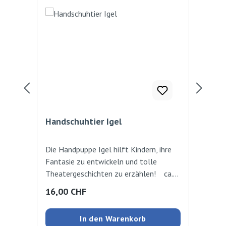
Handschuhtier Igel
Der
Sc
Die Handpuppe Igel hilft Kindern, ihre
Der 
Fantasie zu entwickeln und tolle
ers
Theatergeschichten zu erzählen! ca.
Fre
20cm
vor 
Regulärer Preis:
Reg
16,00 CHF
22
auf
gar 
In den Warenkorb
sei