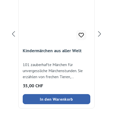
Kindermärchen aus aller Welt
Der
101 zauberhafte Märchen für
Der
unvergessliche Märchenstunden. Sie
präs
erzählen von frechen Tieren,
zwe
abenteuerlustigen Helden und schlauen
bri
Regulärer Preis:
Reg
35,00 CHF
27
Prinzessinnen. Vom Besuch im
men
Zwergenreich wird berichtet, wie man
ber
In den Warenkorb
Drachen und Riesen überlistet und
Ein
welche Geschenke die Heldinnen und
auc