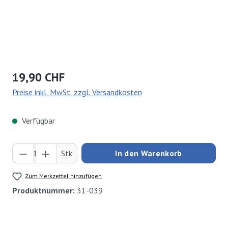
Regulärer Preis:
19,90 CHF
Preise inkl. MwSt. zzgl. Versandkosten
Verfügbar
Produkt Anzahl: Gib den gewünschten Wert ei
Stk
In den Warenkorb
Zum Merkzettel hinzufügen
Produktnummer:
31-039