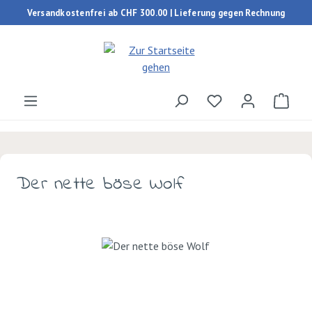
Versandkostenfrei ab CHF 300.00 | Lieferung gegen Rechnung
Zum Hauptinhalt springen
Du hast 0 Produk
Ware
Der nette böse Wolf
Bildergalerie überspringen