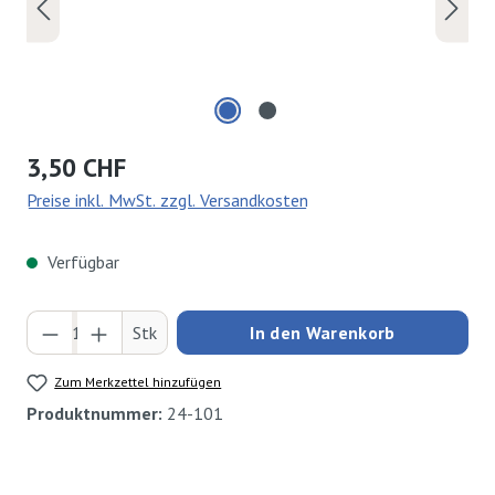
Regulärer Preis:
3,50 CHF
Preise inkl. MwSt. zzgl. Versandkosten
Verfügbar
Produkt Anzahl: Gib den gewünschten Wert ei
Stk
In den Warenkorb
Zum Merkzettel hinzufügen
Produktnummer:
24-101