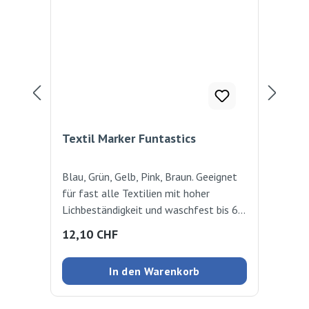
Textil Marker Funtastics
Wi
Blau, Grün, Gelb, Pink, Braun. Geeignet
Die
für fast alle Textilien mit hoher
Kun
Lichbeständigkeit und waschfest bis 60
und
Grad. Zum Fixieren ohne Dampf bügeln.
Hol
Regulärer Preis:
Reg
12,10 CHF
16
Strichstärke: 2-3 mm
Stü
In den Warenkorb