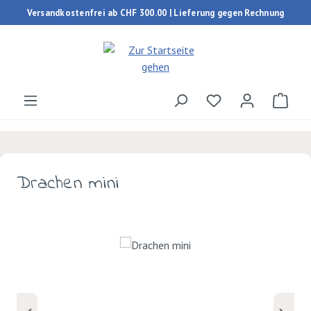
Versandkostenfrei ab CHF 300.00 | Lieferung gegen Rechnung
Zum Hauptinhalt springen
Du hast 0 Produk
Ware
Drachen mini
Bildergalerie überspringen