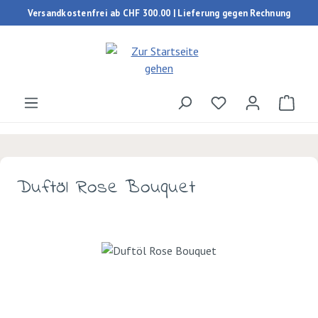
Versandkostenfrei ab CHF 300.00 | Lieferung gegen Rechnung
Zum Hauptinhalt springen
Du hast 0 Produk
Ware
Duftöl Rose Bouquet
Bildergalerie überspringen