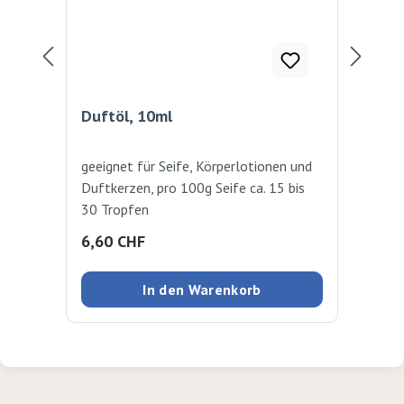
Duftöl, 10ml
Du
geeignet für Seife, Körperlotionen und
Duf
Duftkerzen, pro 100g Seife ca. 15 bis
10
30 Tropfen
Regulärer Preis:
Reg
6,60 CHF
6,
In den Warenkorb