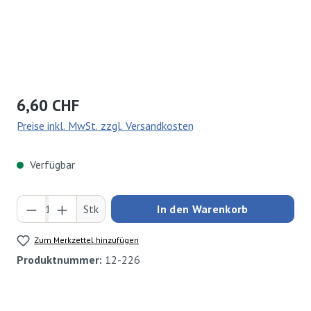
Regulärer Preis:
6,60 CHF
Preise inkl. MwSt. zzgl. Versandkosten
Verfügbar
Produkt Anzahl: Gib den gewünschten Wert ei
Stk
In den Warenkorb
Zum Merkzettel hinzufügen
Produktnummer:
12-226