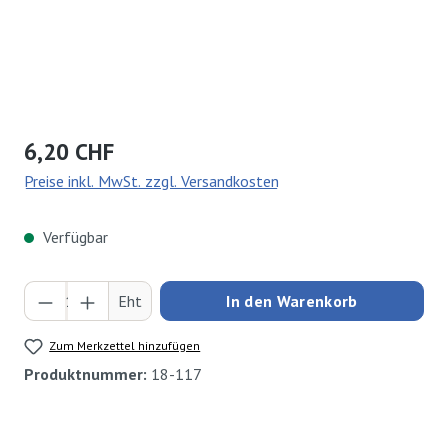
Regulärer Preis:
6,20 CHF
Preise inkl. MwSt. zzgl. Versandkosten
Verfügbar
Produkt Anzahl: Gib den gewünschten Wert ei
Eht
In den Warenkorb
Zum Merkzettel hinzufügen
Produktnummer:
18-117