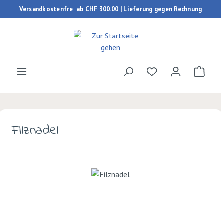
Versandkostenfrei ab CHF 300.00 | Lieferung gegen Rechnung
Zum Hauptinhalt springen
Du hast 0 Produk
Ware
Filznadel
Bildergalerie überspringen