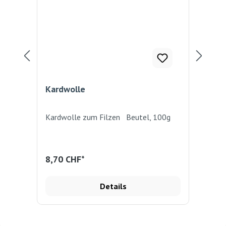
Kardwolle
Kar
Kardwolle zum Filzen Beutel, 100g
Kom
und
und
Reg
8,70 CHF*
9,
Details