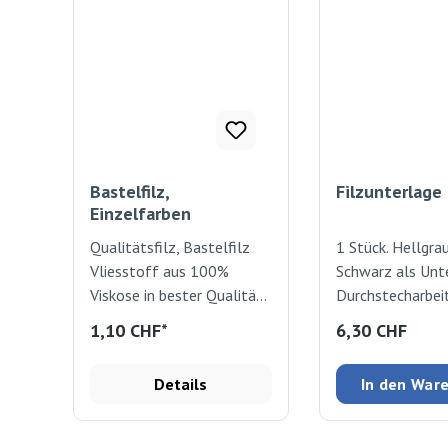
Bastelfilz,
Filzunterlage
Einzelfarben
Qualitätsfilz, Bastelfilz
1 Stück. Hellgra
Vliesstoff aus 100%
Schwarz als Unte
Viskose in bester Qualität,
Durchstecharbei
zum Basteln, Vernähen
18 x 1cm
Regulärer Preis
1,10 CHF*
6,30 CHF
und für Dekorationen.
1mm dick Kann von Hand
Details
In den War
oder mit Maschine vernäht
werden. 20x30 cm