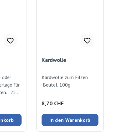
Kardwolle
u oder
Kardwolle zum Filzen
rlage für
Beutel, 100g
ten. 25 x
:
Regulärer Preis:
8,70 CHF
enkorb
In den Warenkorb