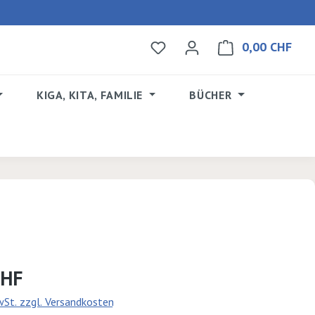
0,00 CHF
Du hast 0 Produkte auf dem 
Ware
KIGA, KITA, FAMILIE
BÜCHER
s:
CHF
MwSt. zzgl. Versandkosten