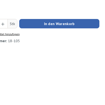
Anzahl: Gib den gewünschten Wert ein oder
Stk
In den Warenkorb
tel hinzufügen
mer:
18-105