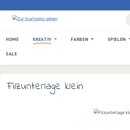
 Hauptinhalt springen
Zur Suche springen
Zur Hauptnavigation springen
HOME
KREATIV
FARBEN
SPIELEN
SALE
Filzunterlage klein
Bildergalerie überspringen