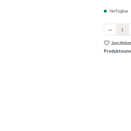
Verfügbar
Produkt 
Zum Merkzet
Produktnum