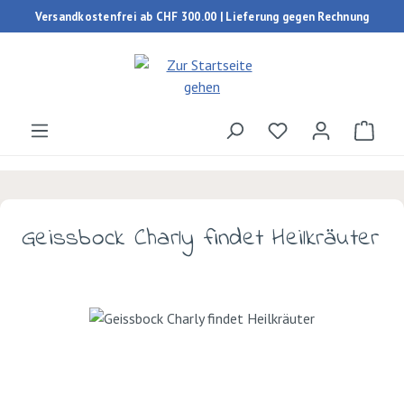
Versandkostenfrei ab CHF 300.00 | Lieferung gegen Rechnung
Zum Hauptinhalt springen
Du hast 0 Produk
Ware
Geissbock Charly findet Heilkräuter
Bildergalerie überspringen