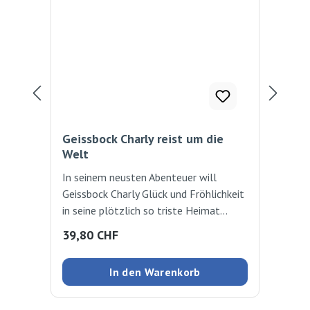
Geissbock Charly reist um die
Gei
Welt
We
In seinem neusten Abenteuer will
Gei
Geissbock Charly Glück und Fröhlichkeit
mit
in seine plötzlich so triste Heimat
Wei
bringen. Sein Vorhaben führt ihn durch
den
Regulärer Preis:
Reg
39,80 CHF
39
alle fünf Kontinente der Erde.
Doc
Unterwegs lernt Charly viele neue
der
In den Warenkorb
Freunde kennen, die ihn - und bald auch
hat
seine Gefährten zu Hause - mit ihrer
von