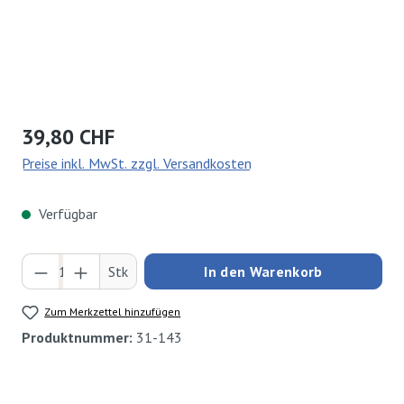
Regulärer Preis:
39,80 CHF
Preise inkl. MwSt. zzgl. Versandkosten
Verfügbar
Produkt Anzahl: Gib den gewünschten Wert ei
Stk
In den Warenkorb
Zum Merkzettel hinzufügen
Produktnummer:
31-143