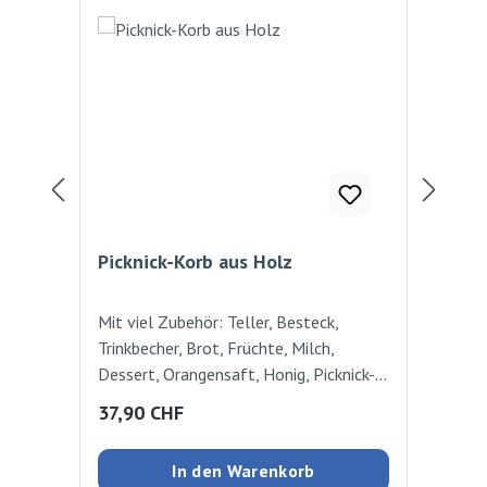
Rab
%
Picknick-Korb aus Holz
Frü
Mit viel Zubehör: Teller, Besteck,
22
Trinkbecher, Brot, Früchte, Milch,
Dessert, Orangensaft, Honig, Picknick-
Decke. Die vielen Zubehörteilen bieten
Regulärer Preis:
Ver
37,90 CHF
12
tollen Spielspass. L:19 cm, H:17 cm,
B:26 cm
In den Warenkorb