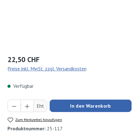
Regulärer Preis:
22,50 CHF
Preise inkl. MwSt. zzgl. Versandkosten
Verfügbar
Produkt Anzahl: Gib den gewünschten Wert ei
Eht
In den Warenkorb
Zum Merkzettel hinzufügen
Produktnummer:
25-117