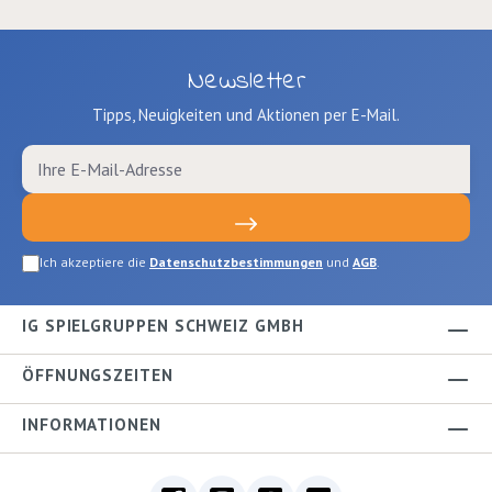
Dek
Was
inn
Newsletter
5 
Tipps, Neuigkeiten und Aktionen per E-Mail.
Ich akzeptiere die
Datenschutzbestimmungen
und
AGB
.
IG SPIELGRUPPEN SCHWEIZ GMBH
ÖFFNUNGSZEITEN
INFORMATIONEN