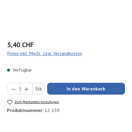
Regulärer Preis:
5,40 CHF
Preise inkl. MwSt. zzgl. Versandkosten
Verfügbar
Produkt Anzahl: Gib den gewünschten Wert ei
Stk
In den Warenkorb
Zum Merkzettel hinzufügen
Produktnummer:
12-139