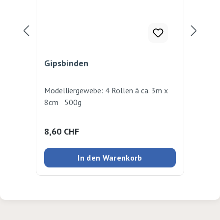
Gipsbinden
Gi
Modelliergewebe: 4 Rollen à ca. 3m x
Das
8cm 500g
bes
Pack
ode
Regulärer Preis:
Reg
8,60 CHF
69
das
auf
In den Warenkorb
die
ein
Abs
und 
z.B