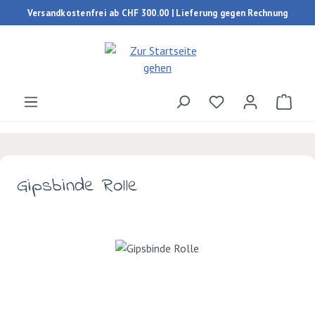
Versandkostenfrei ab CHF 300.00 | Lieferung gegen Rechnung
Zum Hauptinhalt springen
Du hast 0 Produk
Ware
Gipsbinde Rolle
Bildergalerie überspringen