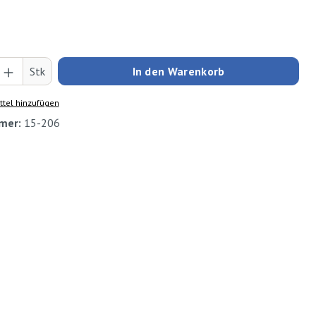
Anzahl: Gib den gewünschten Wert ein oder
Stk
In den Warenkorb
tel hinzufügen
mer:
15-206