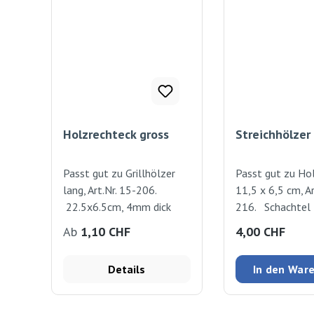
Holzrechteck gross
Streichhölzer
Passt gut zu Grillhölzer
Passt gut zu Ho
lang, Art.Nr. 15-206.
11,5 x 6,5 cm, Ar
22.5x6.5cm, 4mm dick
216. Schachtel 
x 2 cm
Regulärer Preis:
Regulärer Preis
Ab
1,10 CHF
4,00 CHF
Details
In den War