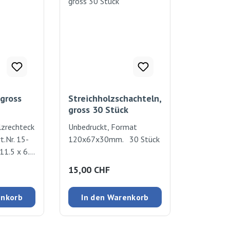
 gross
Streichholzschachteln,
gross 30 Stück
lzrechteck
Unbedruckt, Format
t.Nr. 15-
120x67x30mm. 30 Stück
11.5 x 6.5
:
Regulärer Preis:
15,00 CHF
enkorb
In den Warenkorb