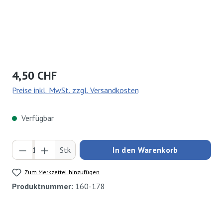
Regulärer Preis:
4,50 CHF
Preise inkl. MwSt. zzgl. Versandkosten
Verfügbar
Produkt Anzahl: Gib den gewünschten Wert ei
Stk
In den Warenkorb
Zum Merkzettel hinzufügen
Produktnummer:
160-178