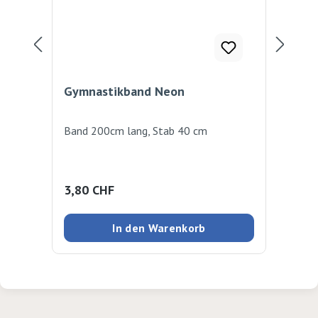
Gymnastikband Neon
Ko
Band 200cm lang, Stab 40 cm
Gok
ric
ges
Für
Regulärer Preis:
Reg
3,80 CHF
3,
fol
ers
In den Warenkorb