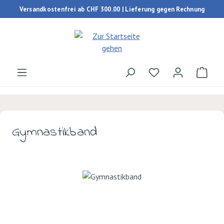
Versandkostenfrei ab CHF 300.00 | Lieferung gegen Rechnung
Zum Hauptinhalt springen
Du hast 0 Produk
Ware
Gymnastikband
Bildergalerie überspringen