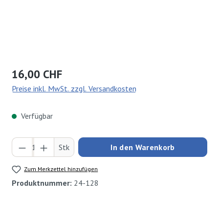
Regulärer Preis:
16,00 CHF
Preise inkl. MwSt. zzgl. Versandkosten
Verfügbar
Produkt Anzahl: Gib den gewünschten Wert ei
Stk
In den Warenkorb
Zum Merkzettel hinzufügen
Produktnummer:
24-128