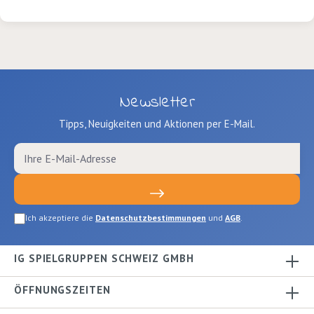
Han
Brül
Aus
Newsletter
Tipps, Neuigkeiten und Aktionen per E-Mail.
Ich akzeptiere die
Datenschutzbestimmungen
und
AGB
.
IG SPIELGRUPPEN SCHWEIZ GMBH
ÖFFNUNGSZEITEN