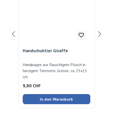
Handschuhtier Giraffe
Le
Han
Handpuppe aus flauschigem Plüsch in
Ein 
herzigem Tiermotiv. Grösse: ca. 25x15
Kro
cm
spie
ein
Regulärer Preis:
Ver
9,80 CHF
25
nie
bei
In den Warenkorb
und
ist