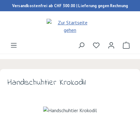
Versandkostenfrei ab CHF 300.00 | Lieferung gegen Rechnung
Zum Hauptinhalt springen
Du hast 0 Produk
Ware
Handschuhtier Krokodil
Bildergalerie überspringen