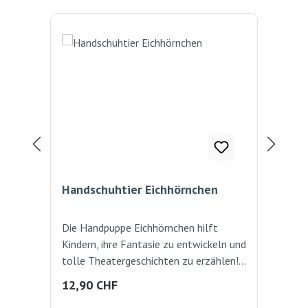
Handschuhtier Eichhörnchen
Ha
Die Handpuppe Eichhörnchen hilft
Der 
Kindern, ihre Fantasie zu entwickeln und
Fan
tolle Theatergeschichten zu erzählen!
The
Für grosse und kleine Hände geeignet.
gro
Regulärer Preis:
Reg
12,90 CHF
13
ca. 22cm
20