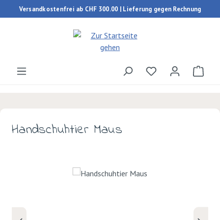
Versandkostenfrei ab CHF 300.00 | Lieferung gegen Rechnung
Zum Hauptinhalt springen
Du hast 0 Produk
Ware
Handschuhtier Maus
Bildergalerie überspringen