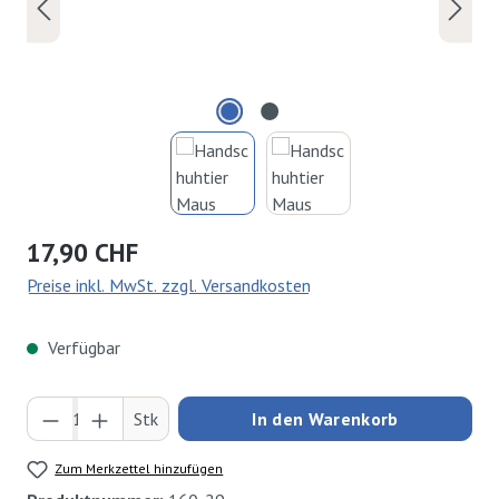
Regulärer Preis:
17,90 CHF
Preise inkl. MwSt. zzgl. Versandkosten
Verfügbar
Produkt Anzahl: Gib den gewünschten Wert ei
Stk
In den Warenkorb
Zum Merkzettel hinzufügen