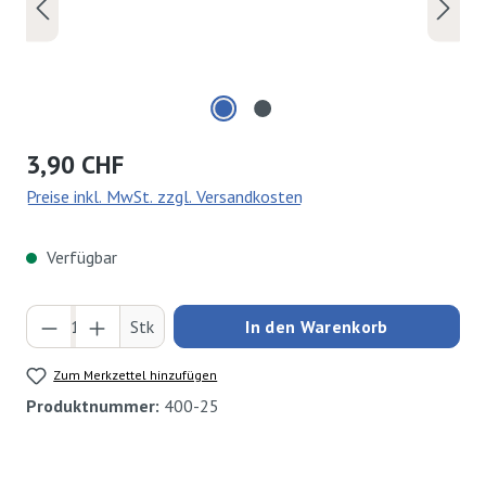
Regulärer Preis:
3,90 CHF
Preise inkl. MwSt. zzgl. Versandkosten
Verfügbar
Produkt Anzahl: Gib den gewünschten Wert ei
Stk
In den Warenkorb
Zum Merkzettel hinzufügen
Produktnummer:
400-25