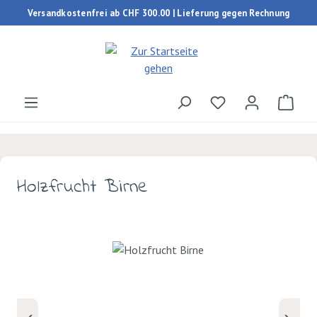
Versandkostenfrei ab CHF 300.00 | Lieferung gegen Rechnung
Zum Hauptinhalt springen
Du hast 0 Produk
Ware
Holzfrucht Birne
Bildergalerie überspringen