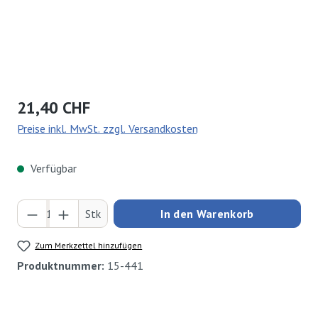
Regulärer Preis:
21,40 CHF
Preise inkl. MwSt. zzgl. Versandkosten
Verfügbar
Produkt Anzahl: Gib den gewünschten Wert ei
Stk
In den Warenkorb
Zum Merkzettel hinzufügen
Produktnummer:
15-441