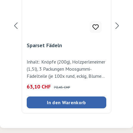
Sparset Fädeln
Fle
Inhalt: Knöpfe (200g), Holzperleneimer
100
(1,5l), 3 Packungen Moosgummi-
lan
Fädelteile (je 100x rund, eckig, Blumen
Hel
und Sterne), Flechtschnüre (100 Stück),
Rot
Verkaufspreis:
Regulärer Preis:
Reg
63,10 CHF
7,2
70,45 CHF
2 Gummifäden à 25 Meter,
Baumwollschnur gewachst (25m)
In den Warenkorb
Damit kann der grosse Fädelspass
beginnen.