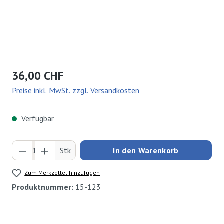
Regulärer Preis:
36,00 CHF
Preise inkl. MwSt. zzgl. Versandkosten
Verfügbar
Produkt Anzahl: Gib den gewünschten Wert ei
Stk
In den Warenkorb
Zum Merkzettel hinzufügen
Produktnummer:
15-123