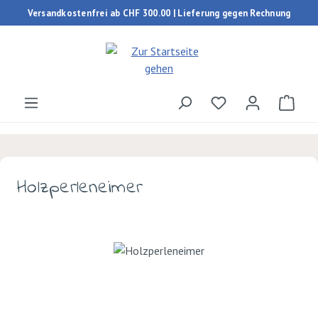
Versandkostenfrei ab CHF 300.00 | Lieferung gegen Rechnung
Zum Hauptinhalt springen
Du hast 0 Produk
Ware
Holzperleneimer
Bildergalerie überspringen