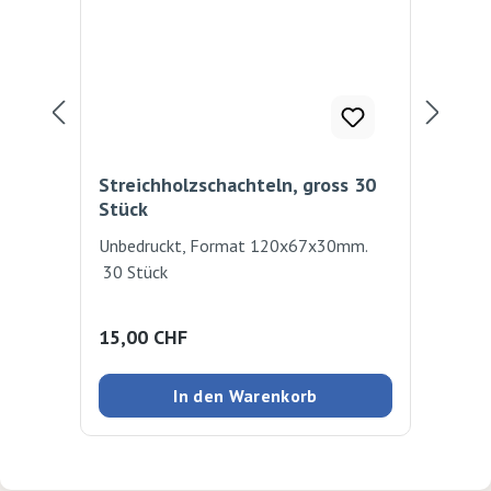
Streichholzschachteln, gross 30
Str
Stück
St
Unbedruckt, Format 120x67x30mm.
Unb
30 Stück
12
Regulärer Preis:
Reg
15,00 CHF
24
In den Warenkorb