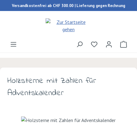
Versandkostenfrei ab CHF 300.00 | Lieferung gegen Rechnung
Zum Hauptinhalt springen
Du hast 0 Produk
Ware
Holzsterne mit Zahlen für
Adventskalender
Bildergalerie überspringen