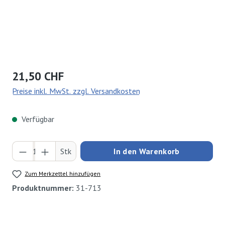
Regulärer Preis:
21,50 CHF
Preise inkl. MwSt. zzgl. Versandkosten
Verfügbar
Produkt Anzahl: Gib den gewünschten Wert ei
Stk
In den Warenkorb
Zum Merkzettel hinzufügen
Produktnummer:
31-713