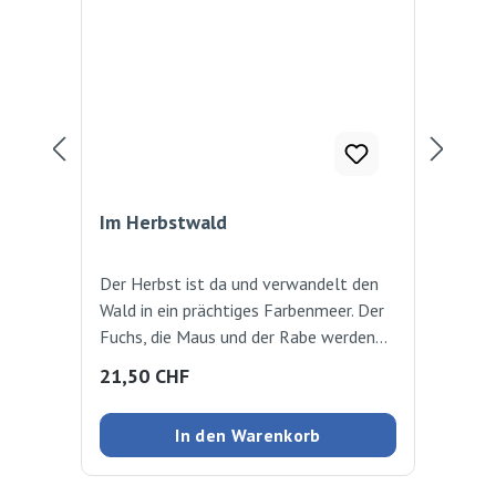
Im Herbstwald
So 
Der Herbst ist da und verwandelt den
Der
Wald in ein prächtiges Farbenmeer. Der
Blä
Fuchs, die Maus und der Rabe werden
übe
schwermütig, denn sie wissen genau:
rot
Regulärer Preis:
Reg
21,50 CHF
22
Die warmen Tage, an denen ihnen die
sich
Sonne den Pelz wärmt und das Futter
Pir
In den Warenkorb
leicht zu finden ist, sind gezählt. Das
Her
Eichhörnchen hingegen macht sich
Pil