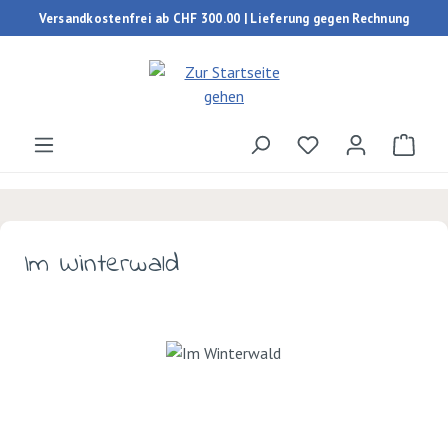
Versandkostenfrei ab CHF 300.00 | Lieferung gegen Rechnung
Zum Hauptinhalt springen
Du hast 0 Produk
Ware
Im Winterwald
Bildergalerie überspringen