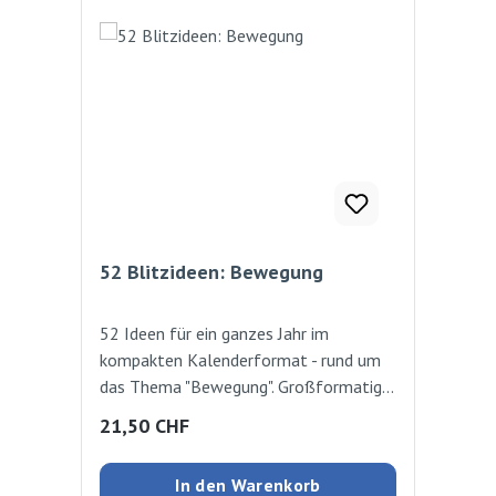
52 Blitzideen: Bewegung
52 Ideen für ein ganzes Jahr im
kompakten Kalenderformat - rund um
das Thema "Bewegung". Großformatige
Fotos und kurze Anleitungen sorgen für
Regulärer Preis:
21,50 CHF
einen einfachen Einsatz im Kita-Alltag:
Die Ideen erfordern keine langen
In den Warenkorb
Vorbereitungszeiten, sind schnell zu