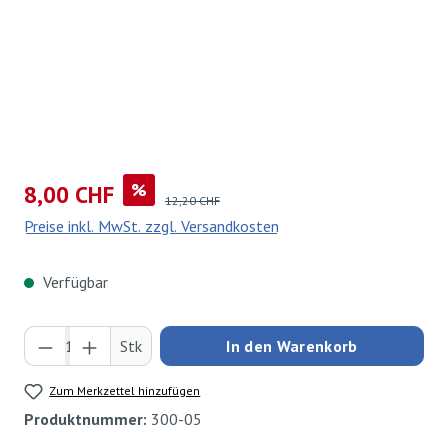
Verkaufspreis:
%
8,00 CHF
Regulärer Preis:
12,20 CHF
Preise inkl. MwSt. zzgl. Versandkosten
Verfügbar
Produkt Anzahl: Gib den gewünschten Wert ei
Stk
In den Warenkorb
Zum Merkzettel hinzufügen
Produktnummer:
300-05