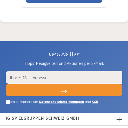
erfassen und umzusetzen. Ab 3 Jahren
Autor: Nicole Lange, Janka Heller
Verlag: Herder Seiten: 55 Ausgabe:
SpirlabindungISBN:
9783451258558Verlag: Herder
Newsletter
Tipps, Neuigkeiten und Aktionen per E-Mail.
Ich akzeptiere die
Datenschutzbestimmungen
und
AGB
.
IG SPIELGRUPPEN SCHWEIZ GMBH