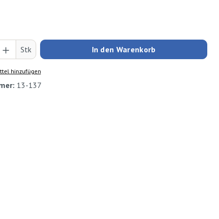
Anzahl: Gib den gewünschten Wert ein oder
Stk
In den Warenkorb
tel hinzufügen
mer:
13-137