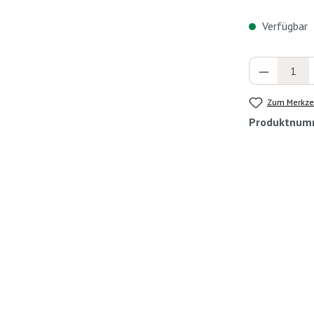
Verfügbar
Produkt 
Zum Merkzet
Produktnum