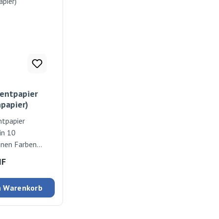
entpapier
papier)
ntpapier
in 10
enen Farben
Pergaminpapier
 Preis:
HF
ackung 50 Bogen
n Warenkorb