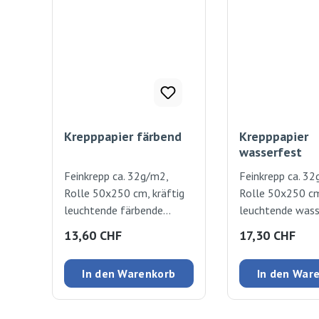
Krepppapier färbend
Krepppapier
wasserfest
Feinkrepp ca. 32g/m2,
Feinkrepp ca. 32
Rolle 50x250 cm, kräftig
Rolle 50x250 cm
leuchtende färbende
leuchtende wass
Farben. 10 Rollen in 10
Farben, die nicht
Regulärer Preis:
Regulärer Preis
13,60 CHF
17,30 CHF
verschiedenen Farben:
10 Rollen in 10
Gelb, Gelborange,
verschiedenen F
In den Warenkorb
In den War
Reinorange, Himmelblau,
Weiss, Gelb, Ora
Brillantblau, Feuerrot,
Cerise, Lila, Hell
Gelbgrün, Moosgrün,
Dunkelblau, Hell