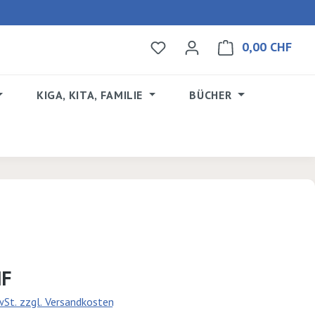
0,00 CHF
Du hast 0 Produkte auf dem 
Ware
KIGA, KITA, FAMILIE
BÜCHER
s:
HF
MwSt. zzgl. Versandkosten