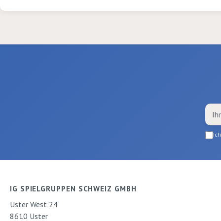
Amethyst, Primel. 10
Dunkelgrün. 10
Rollen
Ic
IG SPIELGRUPPEN SCHWEIZ GMBH
Uster West 24
8610 Uster