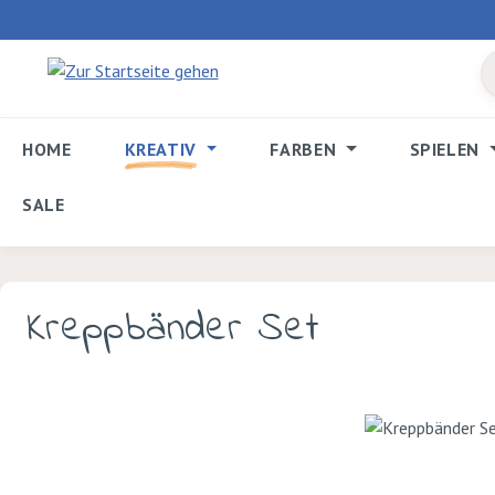
 Hauptinhalt springen
Zur Suche springen
Zur Hauptnavigation springen
HOME
KREATIV
FARBEN
SPIELEN
SALE
Kreppbänder Set
Bildergalerie überspringen