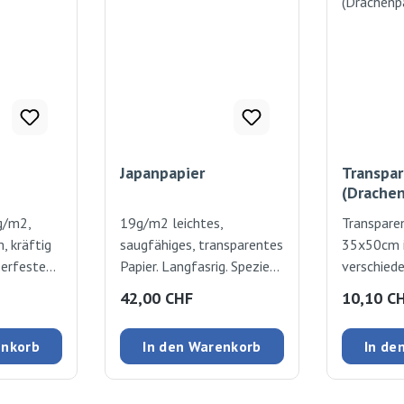
Japanpapier
Transpar
(Drachen
g/m2,
19g/m2 leichtes,
Transpare
, kräftig
saugfähiges, transparentes
35x50cm 
erfeste
Papier. Langfasrig. Speziell
verschied
 abfärben.
geeignet als Batikpapier
sortiert. 
:
Regulärer Preis:
Regulärer
42,00 CHF
10,10 C
und für Wasserfarben-
Folia. P
arben:
Kunstwerke. Beliebt auch
enkorb
In den Warenkorb
In de
nge, Rot,
für Schneebilder an den
blau,
Fenstern und für die
grün,
Adventsfenstergestaltung