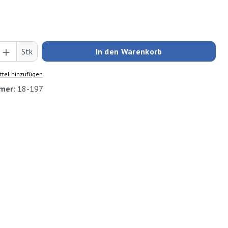
Anzahl: Gib den gewünschten Wert ein oder
Stk
In den Warenkorb
tel hinzufügen
mer:
18-197