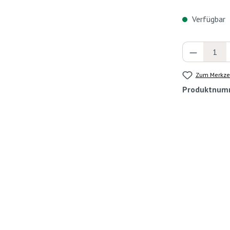
Verfügbar
Produkt 
Zum Merkzet
Produktnum