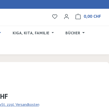
0,00 CHF
Du hast 0 Produkte auf dem 
Ware
KIGA, KITA, FAMILIE
BÜCHER
s:
CHF
MwSt. zzgl. Versandkosten