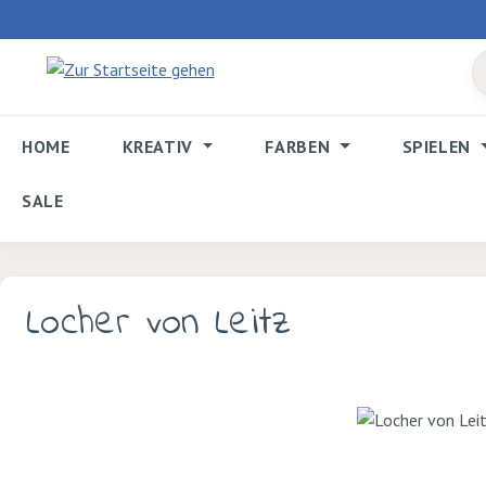
 Hauptinhalt springen
Zur Suche springen
Zur Hauptnavigation springen
HOME
KREATIV
FARBEN
SPIELEN
SALE
Locher von Leitz
Bildergalerie überspringen