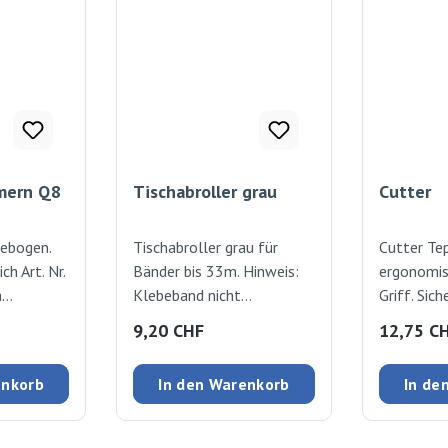
mern Q8
Tischabroller grau
Cutter
ebogen.
Tischabroller grau für
Cutter Te
h Art. Nr.
Bänder bis 33m. Hinweis:
ergonomi
h
Klebeband nicht
Griff. Sic
 Rexel
inbegriffen Kunststoff,
Automati
:
Regulärer Preis:
Regulärer
9,20 CHF
12,75 C
a 28,
rutschfeste Unterseite
Klingenlad
parat Flat
inklusiv. 
enkorb
In den Warenkorb
In de
k.
schneiden
Material