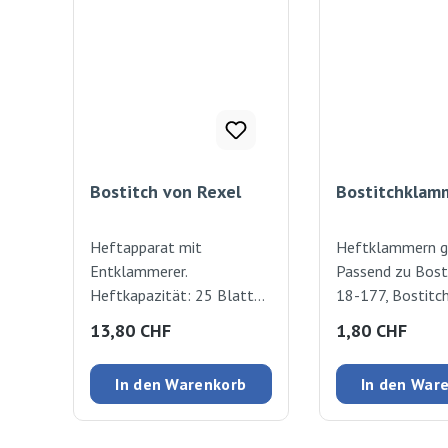
Bostitch von Rexel
Bostitchklam
Heftapparat mit
Heftklammern g
Entklammerer.
Passend zu Bostic
Heftkapazität: 25 Blatt
18-177, Bostitc
(80g/m2) Passend dazu die
Heftapparat B8,
Regulärer Preis:
Regulärer Preis
13,80 CHF
1,80 CHF
Heftklammern gebogen
Heftapparat Bet
B8 Art.Nr. 18-196.
Bostitch Heftap
In den Warenkorb
In den War
Clinch 1050 St